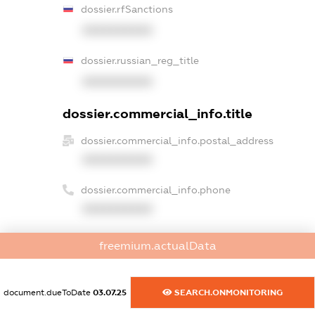
dossier.rfSanctions
XXXXXXXXXX
dossier.russian_reg_title
XXXXXXXXXX
dossier.commercial_info.title
dossier.commercial_info.postal_address
XXXXXXXXXX
dossier.commercial_info.phone
XXXXXXXXXX
dossier.commercial_info.fax
freemium.actualData
XXXXXXXXXX
dossier.commercial_info.email
document.dueToDate
03.07.25
SEARCH.ONMONITORING
XXXXXXXXXX