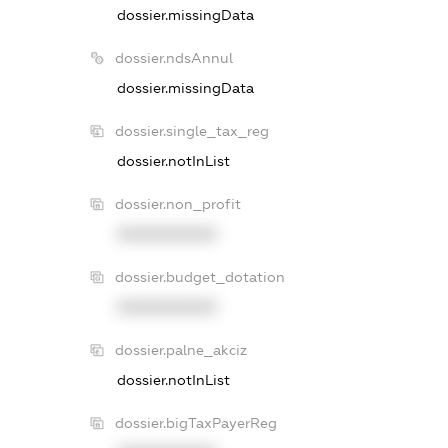
dossier.missingData
dossier.ndsAnnul
dossier.missingData
dossier.single_tax_reg
dossier.notInList
dossier.non_profit
XXXXXXXXXX
dossier.budget_dotation
XXXXXXXXXX
dossier.palne_akciz
dossier.notInList
dossier.bigTaxPayerReg