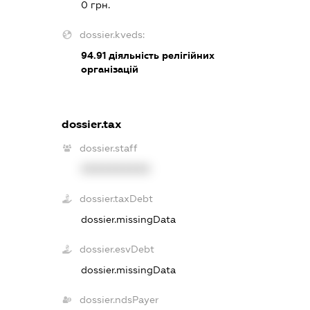
0 грн.
dossier.kveds:
94.91
діяльність релігійних
організацій
dossier.tax
dossier.staff
XXXXXXXXXX
dossier.taxDebt
dossier.missingData
dossier.esvDebt
dossier.missingData
dossier.ndsPayer