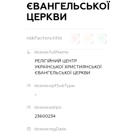
ЄВАНГЕЛЬСЬКОЇ
ЦЕРКВИ
riskFactors.title
0
0
0
dossier.fullName:
РЕЛІГІЙНИЙ ЦЕНТР
УКРАЇНСЬКОЇ ХРИСТИЯНСЬКОЇ
ЄВАНГЕЛЬСЬКОЇ ЦЕРКВИ
dossier.opfSubType:
-
dossier.edrpo:
23600234
dossier.regDate: