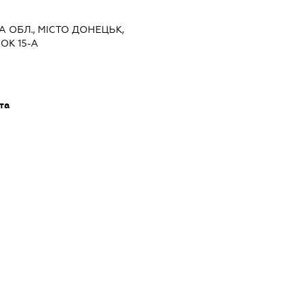
А ОБЛ., МІСТО ДОНЕЦЬК,
ОК 15-А
та