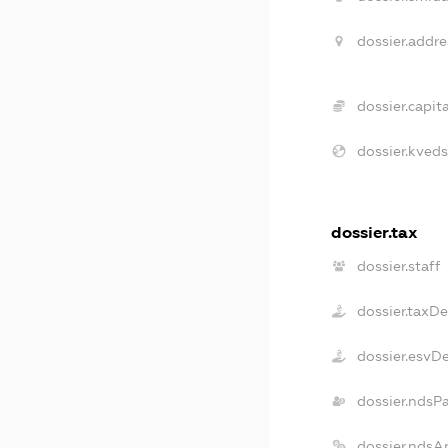
dossier.addre
dossier.capita
dossier.kveds
dossier.tax
dossier.staff
dossier.taxD
dossier.esvD
dossier.ndsP
dossier.ndsA