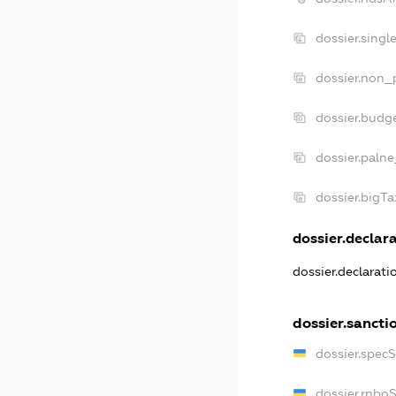
dossier.singl
dossier.non_p
dossier.budg
dossier.palne
dossier.bigT
dossier.declara
dossier.declarat
dossier.sancti
dossier.spec
dossier.rnbo