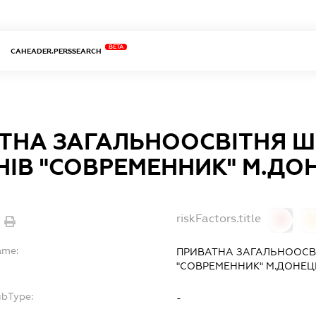
BETA
CAHEADER.PERSSEARCH
ТНА ЗАГАЛЬНООСВІТНЯ ШКО
НІВ "СОВРЕМЕННИК" М.ДО
riskFactors.title
0
ame:
ПРИВАТНА ЗАГАЛЬНООСВІТ
"СОВРЕМЕННИК" М.ДОНЕ
ubType:
-