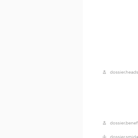
dossier.heads
dossier.benefi
dossier.smida