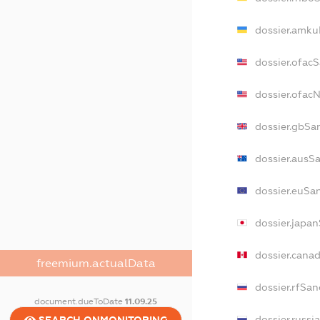
dossier.amku
dossier.ofac
dossier.ofac
dossier.gbSa
dossier.ausS
dossier.euSa
dossier.japa
dossier.cana
freemium.actualData
dossier.rfSan
document.dueToDate
11.09.25
dossier.russi
SEARCH.ONMONITORING