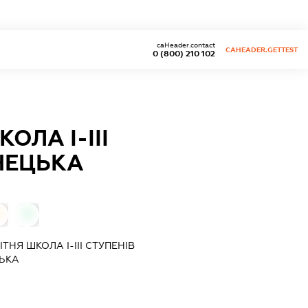
caHeader.contact
CAHEADER.GETTEST
0 (800) 210 102
ЛА І-ІІІ
НЕЦЬКА
0
0
НЯ ШКОЛА І-ІІІ СТУПЕНІВ
ЦЬКА