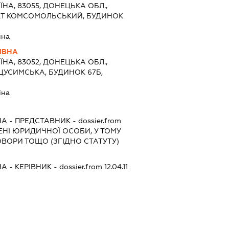
ЇНА, 83055, ДОНЕЦЬКА ОБЛ.,
КТ КОМСОМОЛЬСЬКИЙ, БУДИНОК
їна
ІВНА
ЇНА, 83052, ДОНЕЦЬКА ОБЛ.,
ЦУСИМСЬКА, БУДИНОК 67Б,
їна
НА
-
ПРЕДСТАВНИК
- dossier.from
МЕНІ ЮРИДИЧНОЇ ОСОБИ, У ТОМУ
ВОРИ ТОЩО (ЗГІДНО СТАТУТУ)
НА
-
КЕРІВНИК
- dossier.from 12.04.11