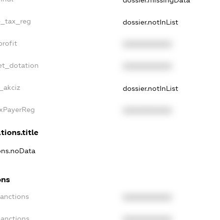
dossier.missingData
e_tax_reg
dossier.notInList
rofit
XXXXXXXXXX
et_dotation
XXXXXXXXXX
_akciz
dossier.notInList
axPayerReg
XXXXXXXXXX
tions.title
ions.noData
ons
Sanctions
XXXXXXXXXX
Sanctions
XXXXXXXXXX