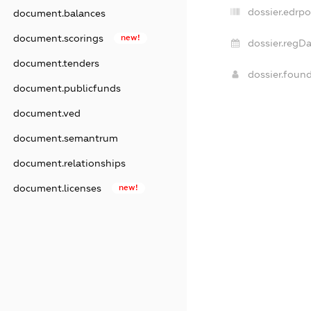
dossier.edrpo
document.balances
document.scorings
new!
dossier.regDa
document.tenders
dossier.foun
document.publicfunds
document.ved
document.semantrum
document.relationships
document.licenses
new!