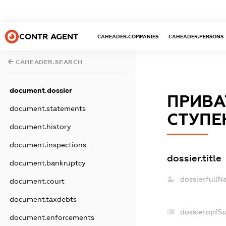
CONTR AGENT
CAHEADER.COMPANIES
CAHEADER.PERSONS
CAHEADER.SEARCH
document.dossier
ПРИВА
document.statements
СТУПЕ
document.history
document.inspections
dossier.title
document.bankruptcy
dossier.fullN
document.court
document.taxdebts
dossier.opfS
document.enforcements