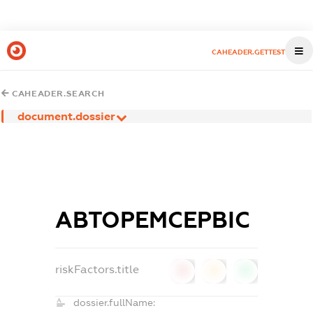
CAHEADER.GETTEST
CAHEADER.SEARCH
document.dossier
АВТОРЕМСЕРВІС
riskFactors.title
0
0
0
dossier.fullName: