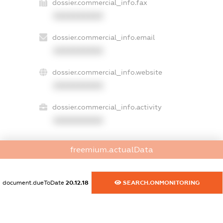
dossier.commercial_info.fax
XXXXXXXXXX
dossier.commercial_info.email
XXXXXXXXXX
dossier.commercial_info.website
XXXXXXXXXX
dossier.commercial_info.activity
XXXXXXXXXX
freemium.actualData
freemium.exampleText_1
freemium.exampleText_2
freemium.anonymousPerSearch2
document.dueToDate
20.12.18
SEARCH.ONMONITORING
FREEMIUM.DETAILS
FREEMIUM.REGISTER