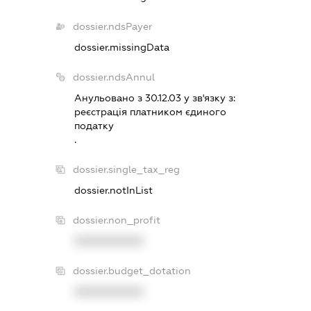
dossier.ndsPayer
dossier.missingData
dossier.ndsAnnul
Анульовано з 30.12.03 у зв'язку з:
реєстрацiя платником єдиного
податку
.
dossier.single_tax_reg
dossier.notInList
dossier.non_profit
XXXXXXXXXX
dossier.budget_dotation
XXXXXXXXXX