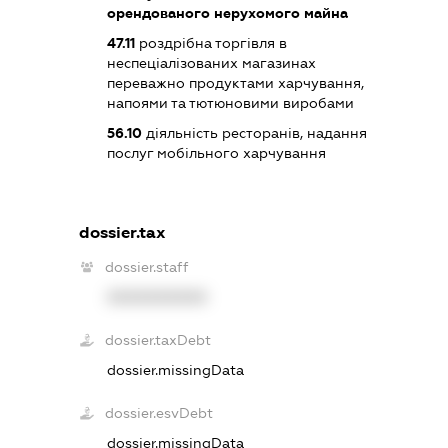
орендованого нерухомого майна
47.11
роздрібна торгівля в
неспеціалізованих магазинах
переважно продуктами харчування,
напоями та тютюновими виробами
56.10
діяльність ресторанів, надання
послуг мобільного харчування
dossier.tax
dossier.staff
XXXXXXXXXX
dossier.taxDebt
dossier.missingData
dossier.esvDebt
dossier.missingData