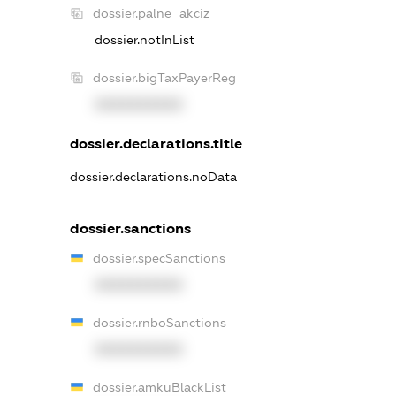
dossier.palne_akciz
dossier.notInList
dossier.bigTaxPayerReg
XXXXXXXXXX
dossier.declarations.title
dossier.declarations.noData
dossier.sanctions
dossier.specSanctions
XXXXXXXXXX
dossier.rnboSanctions
XXXXXXXXXX
dossier.amkuBlackList