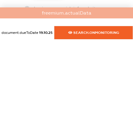
dossier.commercial_info.website
freemium.actualData
XXXXXXXXXX
dossier.commercial_info.activity
document.dueToDate
19.10.25
SEARCH.ONMONITORING
XXXXXXXXXX
freemium.exampleText_1
freemium.exampleText_2
freemium.anonymousPerSearch2
FREEMIUM.DETAILS
FREEMIUM.REGISTER