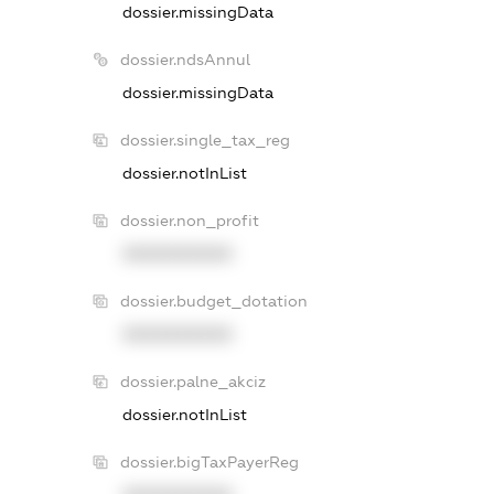
dossier.missingData
dossier.ndsAnnul
dossier.missingData
dossier.single_tax_reg
dossier.notInList
dossier.non_profit
XXXXXXXXXX
dossier.budget_dotation
XXXXXXXXXX
dossier.palne_akciz
dossier.notInList
dossier.bigTaxPayerReg