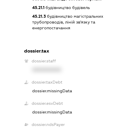
45.21.1
будівництво будівель
45.21.3
будівництво магістральних
трубопроводів, ліній зв'язку та
енергопостачання
dossier.tax
dossier.staff
XXXXXXXXXX
dossier.taxDebt
dossier.missingData
dossier.esvDebt
dossier.missingData
dossier.ndsPayer