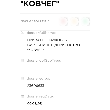
"КОВЧЕГ"
riskFactors.title
0
0
0
dossier.fullName:
ПРИВАТНЕ НАУКОВО-
ВИРОБНИЧЕ ПІДПРИЄМСТВО
"КОВЧЕГ"
dossier.opfSubType:
-
dossier.edrpo:
23606633
dossier.regDate:
02.08.95