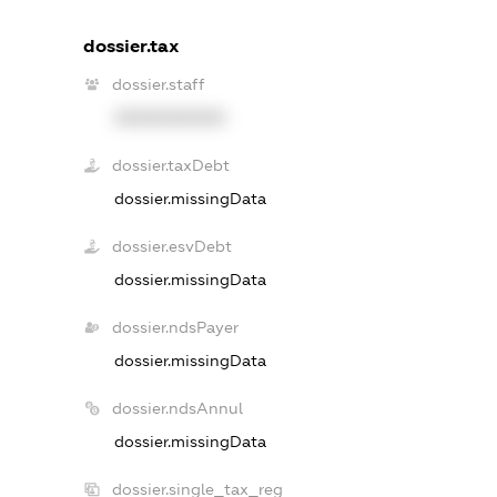
dossier.tax
dossier.staff
XXXXXXXXXX
dossier.taxDebt
dossier.missingData
dossier.esvDebt
dossier.missingData
dossier.ndsPayer
dossier.missingData
dossier.ndsAnnul
dossier.missingData
dossier.single_tax_reg