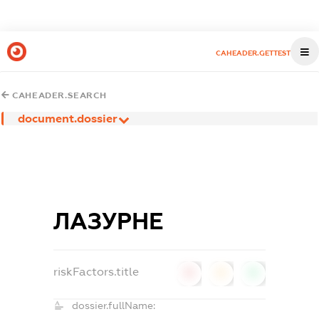
CAHEADER.GETTEST
CAHEADER.SEARCH
document.dossier
ЛАЗУРНЕ
riskFactors.title
0
0
0
dossier.fullName: