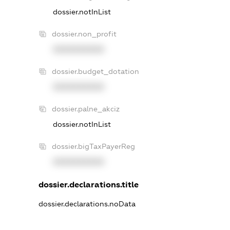
dossier.notInList
dossier.non_profit
XXXXXXXXXX
dossier.budget_dotation
XXXXXXXXXX
dossier.palne_akciz
dossier.notInList
dossier.bigTaxPayerReg
XXXXXXXXXX
dossier.declarations.title
dossier.declarations.noData