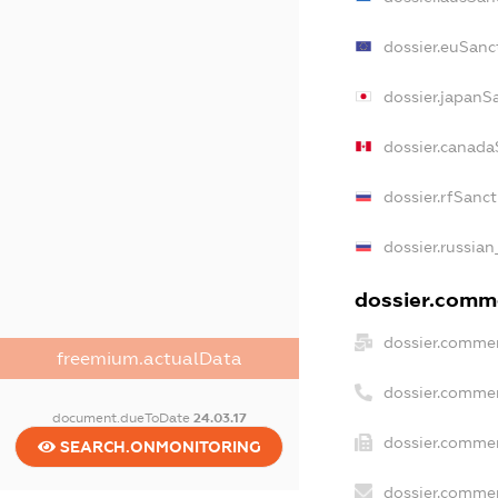
dossier.euSanc
dossier.japanS
dossier.canada
dossier.rfSanc
dossier.russian
dossier.comme
dossier.commer
freemium.actualData
dossier.commer
document.dueToDate
24.03.17
dossier.commer
SEARCH.ONMONITORING
dossier.commer