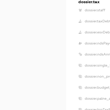
dossier.tax
dossier.staff
dossier.taxDeb
dossier.esvDeb
dossier.ndsPay
dossier.ndsAn
dossier.single
dossier.non_pr
dossier.budge
dossier.palne_
dossier.bigTa