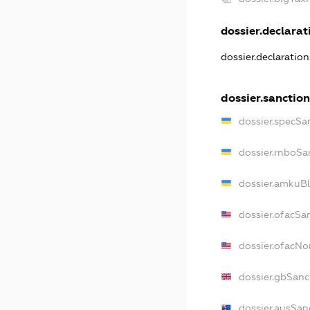
dossier.declarati
dossier.declaratio
dossier.sanction
dossier.specSa
dossier.rnboSa
dossier.amkuBl
dossier.ofacSa
dossier.ofacN
dossier.gbSanc
dossier.ausSan