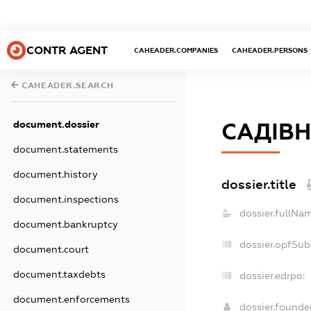
CONTR AGENT
CAHEADER.COMPANIES
CAHEADER.PERSONS
CAHEADER.SEARCH
document.dossier
САДІВН
document.statements
document.history
dossier.title
document.inspections
dossier.fullNa
document.bankruptcy
dossier.opfSub
document.court
document.taxdebts
dossier.edrpo:
document.enforcements
dossier.found