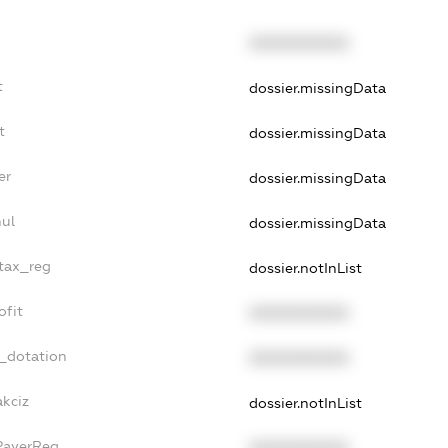
XXXXXXXXXX
t
dossier.missingData
t
dossier.missingData
er
dossier.missingData
nul
dossier.missingData
_tax_reg
dossier.notInList
ofit
XXXXXXXXXX
t_dotation
XXXXXXXXXX
akciz
dossier.notInList
xPayerReg