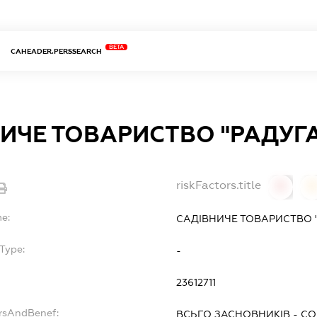
BETA
CAHEADER.PERSSEARCH
ИЧЕ ТОВАРИСТВО "РАДУГА
riskFactors.title
0
0
me:
САДІВНИЧЕ ТОВАРИСТВО "
Type:
-
23612711
ersAndBenef:
ВСЬГО ЗАСНОВНИКІВ - СО