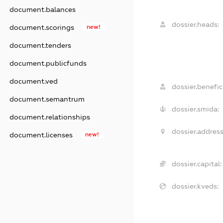
document.balances
dossier.heads:
document.scorings
new!
document.tenders
document.publicfunds
document.ved
dossier.benefici
document.semantrum
dossier.smida:
document.relationships
dossier.address
document.licenses
new!
dossier.capital:
dossier.kveds: