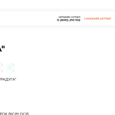
caHeader.contact
CAHEADER.GETTEST
0 (800) 210 102
"
0
РАДУГА"
РОК ВІСІМ ОСІБ