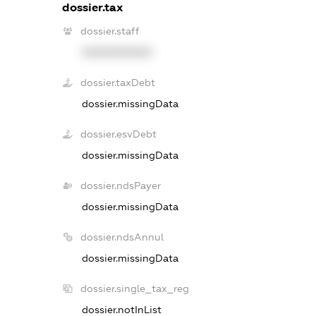
dossier.tax
dossier.staff
XXXXXXXXXX
dossier.taxDebt
dossier.missingData
dossier.esvDebt
dossier.missingData
dossier.ndsPayer
dossier.missingData
dossier.ndsAnnul
dossier.missingData
dossier.single_tax_reg
dossier.notInList