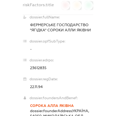
riskFactors.title
0
0
0
dossier.fullName:
ФЕРМЕРСЬКЕ ГОСПОДАРСТВО
"ЯГІДКА" СОРОКИ АЛЛИ ЯКІВНИ
dossier.opfSubType:
-
dossier.edrpo:
23612835
dossier.regDate:
22.11.94
dossier.foundersAndBenef:
СОРОКА АЛЛА ЯКІВНА
dossier.founderAddress
УКРАЇНА,
54050, МИКОЛАЇВСЬКА ОБЛ.,