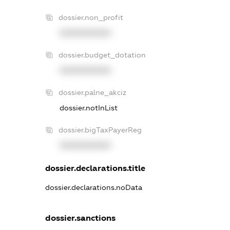
dossier.non_profit
XXXXXXXXXX
dossier.budget_dotation
XXXXXXXXXX
dossier.palne_akciz
dossier.notInList
dossier.bigTaxPayerReg
XXXXXXXXXX
dossier.declarations.title
dossier.declarations.noData
dossier.sanctions