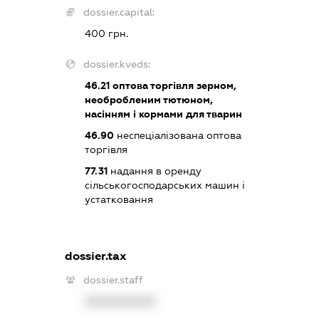
dossier.capital:
400 грн.
dossier.kveds:
46.21
оптова торгівля зерном,
необробленим тютюном,
насінням і кормами для тварин
46.90
неспеціалізована оптова
торгівля
77.31
надання в оренду
сільськогосподарських машин і
устатковання
dossier.tax
dossier.staff
XXXXXXXXXX