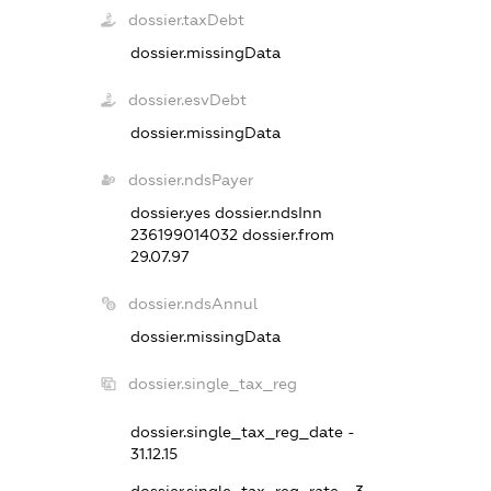
dossier.taxDebt
dossier.missingData
dossier.esvDebt
dossier.missingData
dossier.ndsPayer
dossier.yes
dossier.ndsInn
236199014032
dossier.from
29.07.97
dossier.ndsAnnul
dossier.missingData
dossier.single_tax_reg
dossier.single_tax_reg_date -
31.12.15