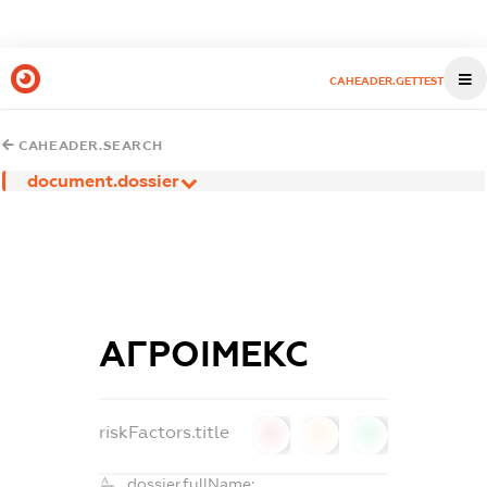
CAHEADER.GETTEST
CAHEADER.SEARCH
document.dossier
АГРОІМЕКС
riskFactors.title
0
0
0
dossier.fullName: