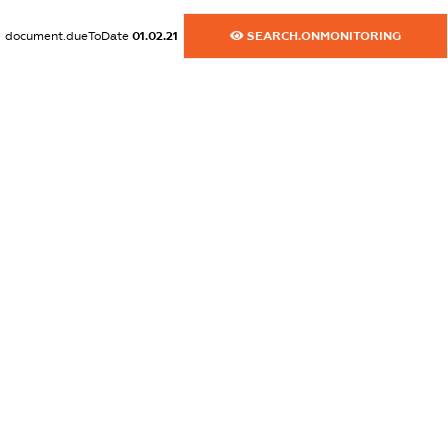
XXXXXXXXXX
document.dueToDate
01.02.21
SEARCH.ONMONITORING
dossier.commercial_info.email
XXXXXXXXXX
dossier.commercial_info.website
XXXXXXXXXX
dossier.commercial_info.activity
XXXXXXXXXX
freemium.exampleText_1
freemium.exampleText_2
freemium.anonymousPerSearch2
FREEMIUM.DETAILS
FREEMIUM.REGISTER