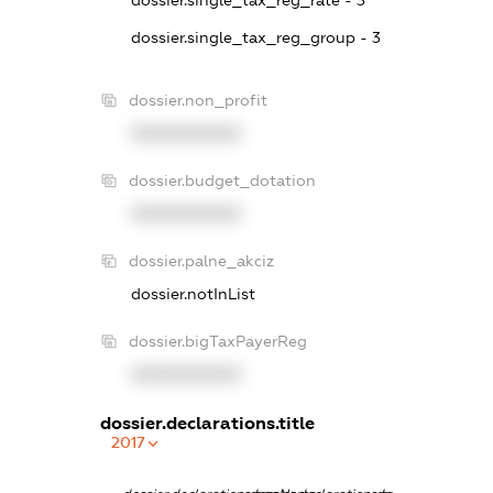
dossier.single_tax_reg_rate - 3
dossier.single_tax_reg_group - 3
dossier.non_profit
XXXXXXXXXX
dossier.budget_dotation
XXXXXXXXXX
dossier.palne_akciz
dossier.notInList
dossier.bigTaxPayerReg
XXXXXXXXXX
dossier.declarations.title
2017