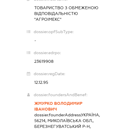
ТОВАРИСТВО З ОБМЕЖЕНОЮ
ВІДПОВІДАЛЬНІСТЮ
"АГРОІМЕКС"
dossier.opfSubType:
-
dossier.edrpo:
23619908
dossier.regDate:
12.12.95
dossier.foundersAndBenef:
ЖМУРКО ВОЛОДИМИР
ІВАНОВИЧ
dossier.founderAddress
УКРАЇНА,
56214, МИКОЛАЇВСЬКА ОБЛ.,
БЕРЕЗНЕГУВАТСЬКИЙ Р-Н,