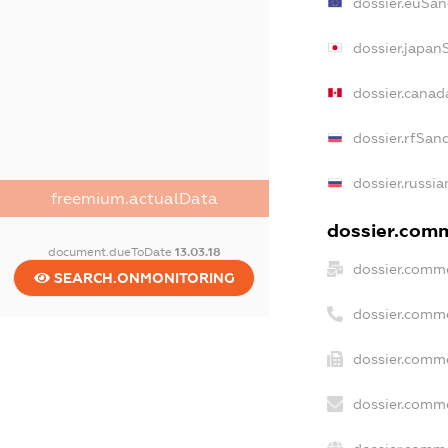
dossier.euSan
dossier.japan
dossier.canad
dossier.rfSan
dossier.russia
freemium.actualData
dossier.comme
document.dueToDate
13.03.18
dossier.comme
SEARCH.ONMONITORING
dossier.comm
dossier.comme
dossier.comme