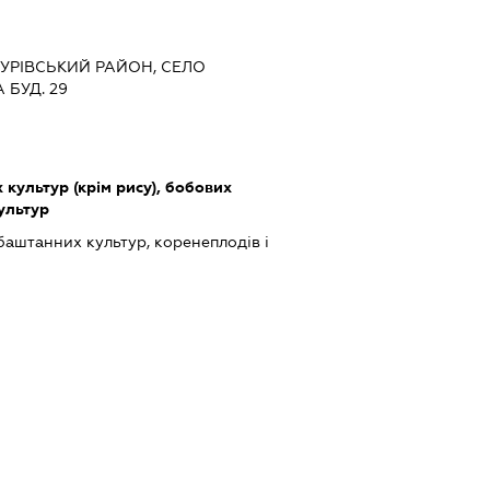
ГУРІВСЬКИЙ РАЙОН, СЕЛО
БУД. 29
культур (крім рису), бобових
культур
баштанних культур, коренеплодів і