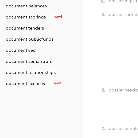
dossier.regDat
document.balances
dossier.foun
document.scorings
new!
document.tenders
document.publicfunds
document.ved
document.semantrum
document.relationships
document.licenses
new!
dossier.heads:
dossier.benefi