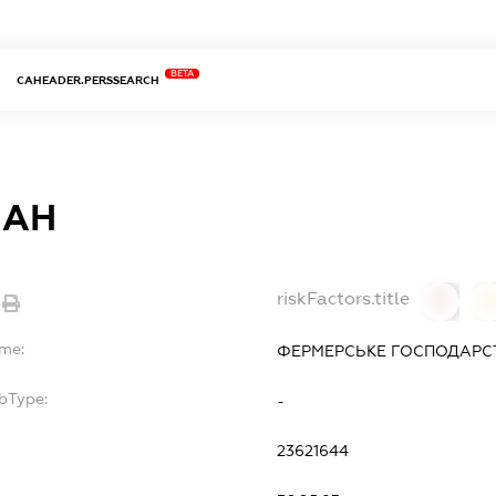
BETA
CAHEADER.PERSSEARCH
ПАН
riskFactors.title
0
ame:
ФЕРМЕРСЬКЕ ГОСПОДАР
bType:
-
23621644