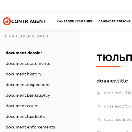
CONTR AGENT
CAHEADER.COMPANIES
CAHEADER.PERSONS
CAHEADER.SEARCH
document.dossier
ТЮЛЬ
document.statements
document.history
dossier.title
document.inspections
dossier.fullN
document.bankruptcy
document.court
dossier.opfSu
document.taxdebts
dossier.edrpo:
document.enforcements