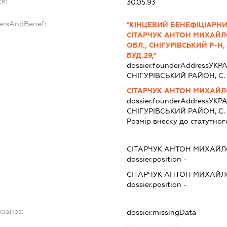
e:
30.05.93
dersAndBenef:
"КІНЦЕВИЙ БЕНЕФІЦІАРНИ
СІТАРЧУК АНТОН МИХАЙЛ
ОБЛ., СНІГУРІВСЬКИЙ Р-Н,
БУД.29,"
dossier.founderAddress
УКРА
СНIГУРIВСЬКИЙ РАЙОН, С. 
СІТАРЧУК АНТОН МИХАЙ
dossier.founderAddress
УКРА
СНIГУРIВСЬКИЙ РАЙОН, С. 
Розмір внеску до статутног
СІТАРЧУК АНТОН МИХАЙ
dossier.position -
СІТАРЧУК АНТОН МИХАЙ
dossier.position -
ciaries:
dossier.missingData