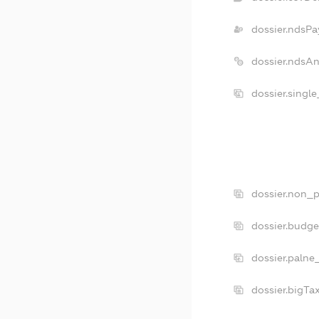
dossier.ndsPa
dossier.ndsA
dossier.singl
dossier.non_p
dossier.budg
dossier.palne
dossier.bigT