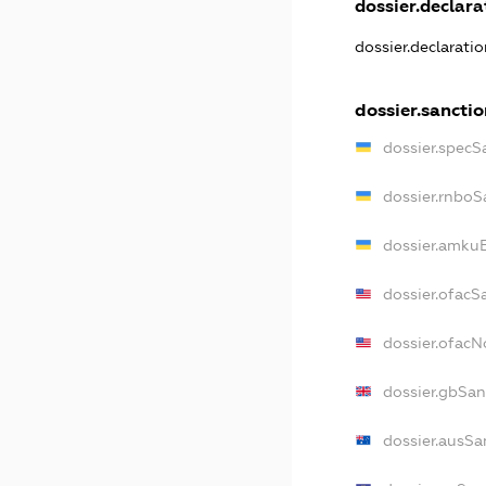
dossier.declarat
dossier.declarati
dossier.sanctio
dossier.specS
dossier.rnboS
dossier.amkuB
dossier.ofacS
dossier.ofac
dossier.gbSan
dossier.ausSa