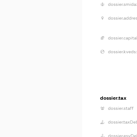
dossier.smida:
dossier.addres
dossier.capital
dossier.kveds:
dossier.tax
dossier.staff
dossier.taxDe
dossier.esvDe