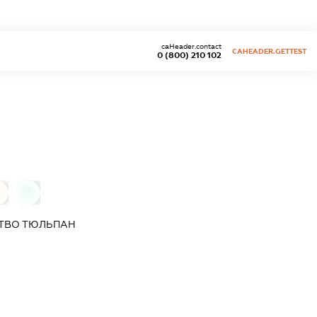
caHeader.contact
CAHEADER.GETTEST
0 (800) 210 102
0
0
СТВО
ТЮЛЬПАН