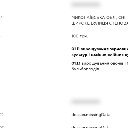
XXXXXXXXXX
s:
МИКОЛАЇВСЬКА ОБЛ., СНІ
ШИРОКЕ ВУЛИЦЯ СТЕПОВА 
:
100 грн.
01.11
вирощування зернових 
культур і насіння олійних 
01.13
вирощування овочів і 
бульбоплодів
XXXXXXXXXX
bt
dossier.missingData
bt
dossier.missingData