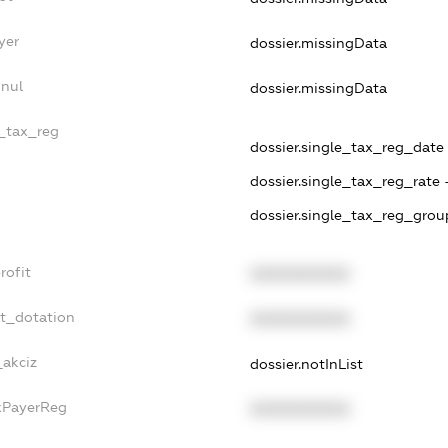
yer
dossier.missingData
nnul
dossier.missingData
e_tax_reg
dossier.single_tax_reg_date -
dossier.single_tax_reg_rate 
dossier.single_tax_reg_grou
rofit
XXXXXXXXXX
et_dotation
XXXXXXXXXX
_akciz
dossier.notInList
axPayerReg
XXXXXXXXXX