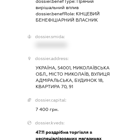
dossier.benefType:
Прямий
вирішальний вплив
dossier.benefRole:
КІНЦЕВИЙ
БЕНЕФІЦІАРНИЙ ВЛАСНИК
dossier.smida:
XXXXXXXXXX
dossier.address:
УКРАЇНА, 54001, МИКОЛАЇВСЬКА
ОБЛ., МІСТО МИКОЛАЇВ, ВУЛИЦЯ
АДМІРАЛЬСЬКА, БУДИНОК 18,
КВАРТИРА 70, 91
dossier.capital:
7 400 грн.
dossier.kveds:
47.11
роздрібна торгівля в
неспеціалізованих магазинах