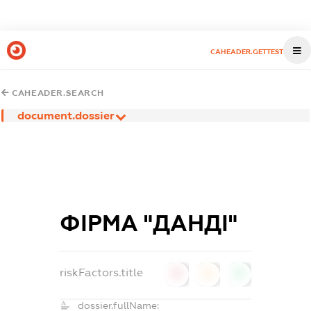
CAHEADER.GETTEST
CAHEADER.SEARCH
document.dossier
ФІРМА "ДАНДІ"
riskFactors.title
0
0
0
dossier.fullName: