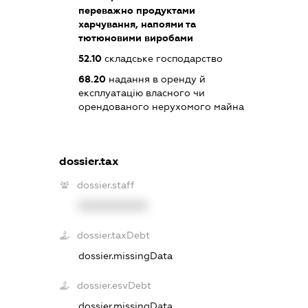
переважно продуктами
харчування, напоями та
тютюновими виробами
52.10
складське господарство
68.20
надання в оренду й
експлуатацію власного чи
орендованого нерухомого майна
dossier.tax
dossier.staff
XXXXXXXXXX
dossier.taxDebt
dossier.missingData
dossier.esvDebt
dossier.missingData