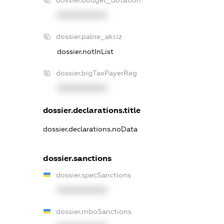
XXXXXXXXXX
dossier.palne_akciz
dossier.notInList
dossier.bigTaxPayerReg
XXXXXXXXXX
dossier.declarations.title
dossier.declarations.noData
dossier.sanctions
dossier.specSanctions
XXXXXXXXXX
dossier.rnboSanctions