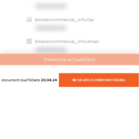
XXXXXXXXXX
dossier.commercial_info.fax
XXXXXXXXXX
dossier.commercial_info.email
XXXXXXXXXX
freemium.actualData
dossier.commercial_info.website
XXXXXXXXXX
document.dueToDate
20.04.24
SEARCH.ONMONITORING
dossier.commercial_info.activity
XXXXXXXXXX
freemium.exampleText_1
freemium.exampleText_2
freemium.anonymousPerSearch2