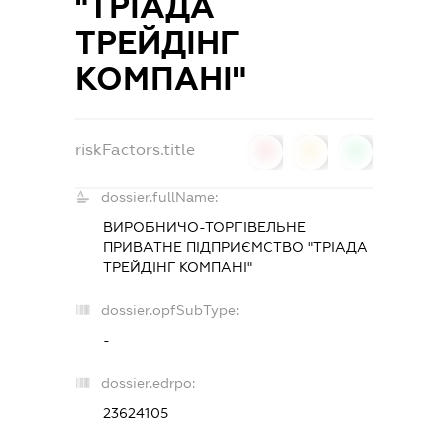
"ТРІАДА
ТРЕЙДІНГ
КОМПАНІ"
riskFactors.title
0
0
0
dossier.fullName:
ВИРОБНИЧО-ТОРГІВЕЛЬНЕ
ПРИВАТНЕ ПІДПРИЄМСТВО "ТРІАДА
ТРЕЙДІНГ КОМПАНІ"
dossier.opfSubType:
-
dossier.edrpo:
23624105