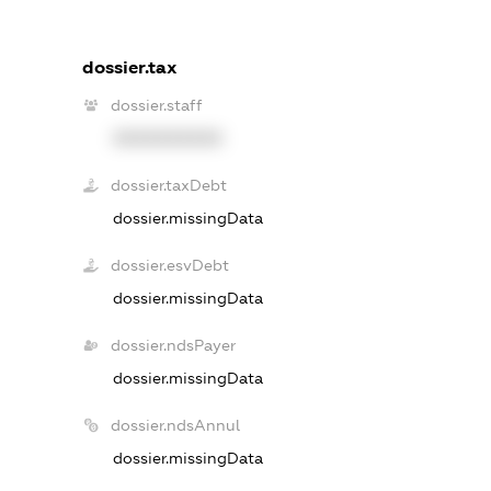
dossier.tax
dossier.staff
XXXXXXXXXX
dossier.taxDebt
dossier.missingData
dossier.esvDebt
dossier.missingData
dossier.ndsPayer
dossier.missingData
dossier.ndsAnnul
dossier.missingData