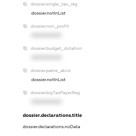
dossier.single_tax_reg
dossier.notInList
dossier.non_profit
XXXXXXXXXX
dossier.budget_dotation
XXXXXXXXXX
dossier.palne_akciz
dossier.notInList
dossier.bigTaxPayerReg
XXXXXXXXXX
dossier.declarations.title
dossier.declarations.noData