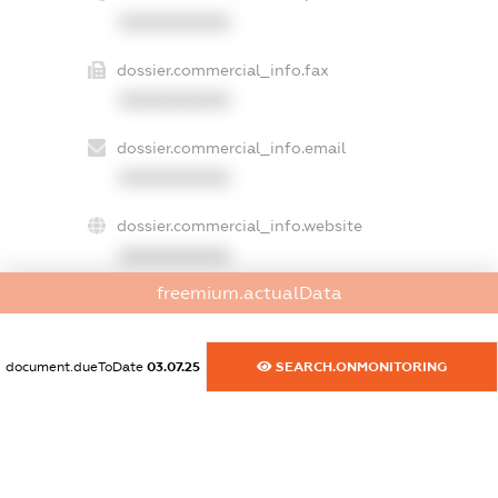
XXXXXXXXXX
dossier.commercial_info.fax
XXXXXXXXXX
dossier.commercial_info.email
XXXXXXXXXX
dossier.commercial_info.website
XXXXXXXXXX
freemium.actualData
dossier.commercial_info.activity
XXXXXXXXXX
document.dueToDate
03.07.25
SEARCH.ONMONITORING
freemium.exampleText_1
freemium.exampleText_2
freemium.anonymousPerSearch2