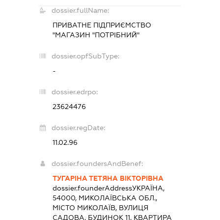
dossier.fullName:
ПРИВАТНЕ ПІДПРИЄМСТВО
"МАГАЗИН "ПОТРІБНИЙ"
dossier.opfSubType:
-
dossier.edrpo:
23624476
dossier.regDate:
11.02.96
dossier.foundersAndBenef:
ТУГАРІНА ТЕТЯНА ВІКТОРІВНА
dossier.founderAddress
УКРАЇНА,
54000, МИКОЛАЇВСЬКА ОБЛ.,
МІСТО МИКОЛАЇВ, ВУЛИЦЯ
САДОВА, БУДИНОК 11, КВАРТИРА