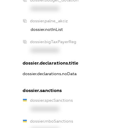
XXXXXXXXXX
dossier.palne_akciz
dossier.notInList
dossier.bigTaxPayerReg
XXXXXXXXXX
dossier.declarations.title
dossier.declarations.noData
dossier.sanctions
dossier.specSanctions
XXXXXXXXXX
dossier.rnboSanctions