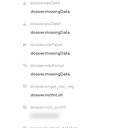
dossier.taxDebt
dossier.missingData
dossier.esvDebt
dossier.missingData
dossier.ndsPayer
dossier.missingData
dossier.ndsAnnul
dossier.missingData
dossier.single_tax_reg
dossier.notInList
dossier.non_profit
XXXXXXXXXX
dossier.budget_dotation