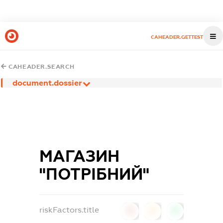
CAHEADER.GETTEST
CAHEADER.SEARCH
document.dossier
МАГАЗИН
"ПОТРІБНИЙ"
riskFactors.title
0
0
0