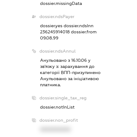
dossier.missingData
dossier.ndsPayer
dossier.yes
dossier.ndsInn
236245914018
dossier.from
09.08.99
dossier.ndsAnnul
Анульовано з 16.10.06 у
зв'язку з:
зарахування до
категорiї ВПП-призупинено
Анульовано за iнiцiативою
платника.
dossier.single_tax_reg
dossier.notInList
dossier.non_profit
XXXXXXXXXX