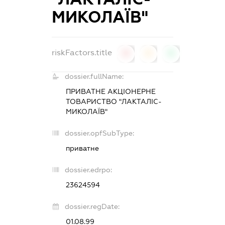
МИКОЛАЇВ"
riskFactors.title
0
0
0
dossier.fullName:
ПРИВАТНЕ АКЦІОНЕРНЕ
ТОВАРИСТВО "ЛАКТАЛІС-
МИКОЛАЇВ"
dossier.opfSubType:
приватне
dossier.edrpo:
23624594
dossier.regDate:
01.08.99