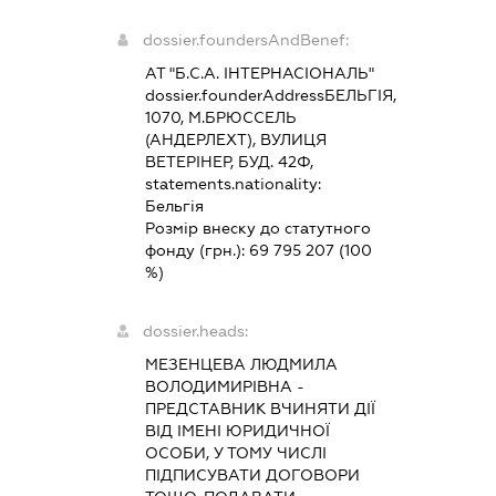
dossier.foundersAndBenef:
АТ "Б.С.А. ІНТЕРНАСІОНАЛЬ"
dossier.founderAddress
БЕЛЬГІЯ,
1070, М.БРЮССЕЛЬ
(АНДЕРЛЕХТ), ВУЛИЦЯ
ВЕТЕРІНЕР, БУД. 42Ф,
statements.nationality:
Бельгія
Розмір внеску до статутного
фонду (грн.):
69 795 207
(100
%)
dossier.heads:
МЕЗЕНЦЕВА ЛЮДМИЛА
ВОЛОДИМИРІВНА
-
ПРЕДСТАВНИК
ВЧИНЯТИ ДІЇ
ВІД ІМЕНІ ЮРИДИЧНОЇ
ОСОБИ, У ТОМУ ЧИСЛІ
ПІДПИСУВАТИ ДОГОВОРИ