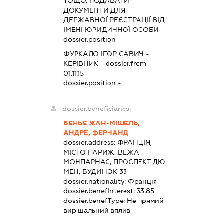
ТОЩО, ПОДАВАТИ
ДОКУМЕНТИ ДЛЯ
ДЕРЖАВНОЇ РЕЄСТРАЦІЇ ВІД
ІМЕНІ ЮРИДИЧНОЇ ОСОБИ
dossier.position -
ФУРКАЛО ІГОР САВИЧ
-
КЕРІВНИК
- dossier.from
01.11.15
dossier.position -
dossier.beneficiaries:
БЕНЬЄ ЖАН-МІШЕЛЬ,
АНДРЕ, ФЕРНАНД
dossier.address:
ФРАНЦІЯ,
МІСТО ПАРИЖ, ВЕЖА
МОНПАРНАС, ПРОСПЕКТ ДЮ
МЕН, БУДИНОК 33
dossier.nationality:
Франція
dossier.benefInterest:
33.85
dossier.benefType:
Не прямий
вирішальний вплив