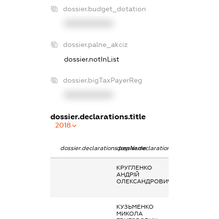
dossier.budget_dotation
XXXXXXXXXX
dossier.palne_akciz
dossier.notInList
dossier.bigTaxPayerReg
XXXXXXXXXX
dossier.declarations.title
2018
dossier.declarations.pepName
dossier.declarations.personName
dossier.declarat
КРУГЛЕНКО
Заробітна плат
АНДРІЙ
отримана за
ОЛЕКСАНДРОВИЧ
основним місце
роботи
КУЗЬМЕНКО
Інше, Дохід від
МИКОЛА
здачі молока