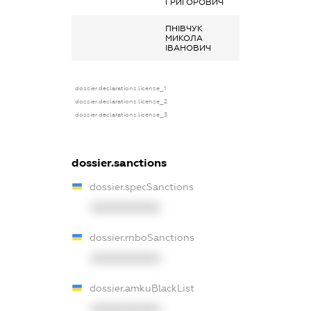
ГРИГОРОВИЧ
ПНІВЧУК
Інше, продаж
МИКОЛА
продукції
ІВАНОВИЧ
тваринництва
dossier.declarations.license_1
dossier.declarations.license_2
dossier.declarations.license_3
dossier.sanctions
dossier.specSanctions
XXXXXXXXXX
dossier.rnboSanctions
XXXXXXXXXX
dossier.amkuBlackList
XXXXXXXXXX