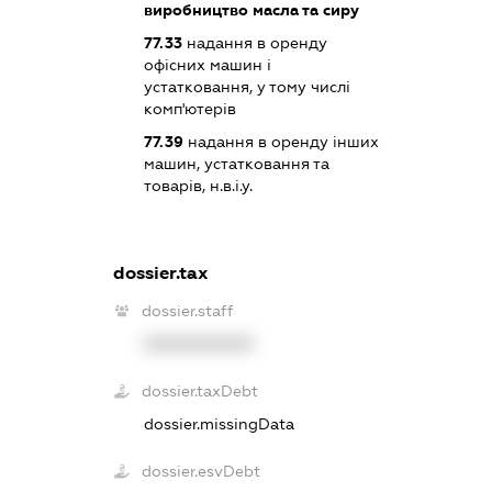
виробництво масла та сиру
77.33
надання в оренду
офісних машин і
устатковання, у тому числі
комп'ютерів
77.39
надання в оренду інших
машин, устатковання та
товарів, н.в.і.у.
dossier.tax
dossier.staff
XXXXXXXXXX
dossier.taxDebt
dossier.missingData
dossier.esvDebt