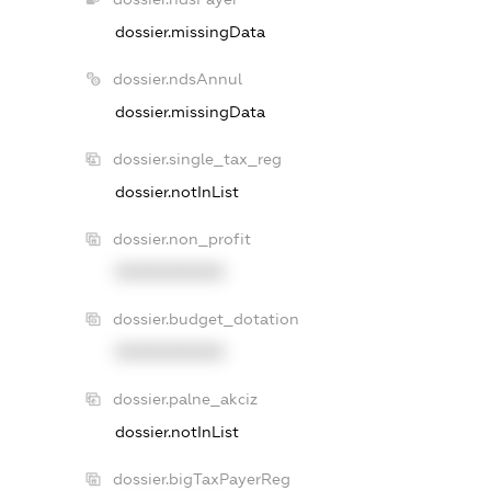
dossier.missingData
dossier.ndsAnnul
dossier.missingData
dossier.single_tax_reg
dossier.notInList
dossier.non_profit
XXXXXXXXXX
dossier.budget_dotation
XXXXXXXXXX
dossier.palne_akciz
dossier.notInList
dossier.bigTaxPayerReg