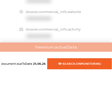
XXXXXXXXXX
dossier.commercial_info.website
XXXXXXXXXX
dossier.commercial_info.activity
XXXXXXXXXX
freemium.actualData
freemium.exampleText_1
freemium.exampleText_2
document.dueToDate
25.06.26
SEARCH.ONMONITORING
freemium.anonymousPerSearch2
FREEMIUM.DETAILS
FREEMIUM.REGISTER