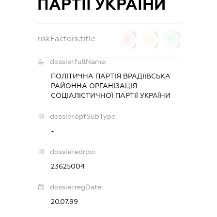
ПАРТІЇ УКРАЇНИ
riskFactors.title
0
0
0
dossier.fullName:
ПОЛІТИЧНА ПАРТІЯ ВРАДІЇВСЬКА
РАЙОННА ОРГАНІЗАЦІЯ
СОЦІАЛІСТИЧНОЇ ПАРТІЇ УКРАЇНИ
dossier.opfSubType:
-
dossier.edrpo:
23625004
dossier.regDate:
20.07.99