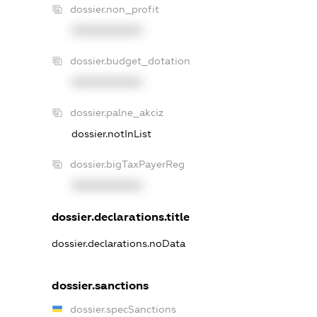
dossier.non_profit
XXXXXXXXXX
dossier.budget_dotation
XXXXXXXXXX
dossier.palne_akciz
dossier.notInList
dossier.bigTaxPayerReg
XXXXXXXXXX
dossier.declarations.title
dossier.declarations.noData
dossier.sanctions
dossier.specSanctions