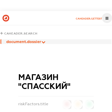
CAHEADER.GETTEST
CAHEADER.SEARCH
document.dossier
МАГАЗИН
"СПАССКИЙ"
riskFactors.title
0
0
0