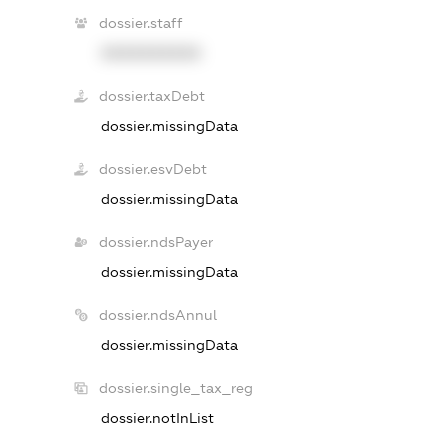
dossier.staff
XXXXXXXXXX
dossier.taxDebt
dossier.missingData
dossier.esvDebt
dossier.missingData
dossier.ndsPayer
dossier.missingData
dossier.ndsAnnul
dossier.missingData
dossier.single_tax_reg
dossier.notInList