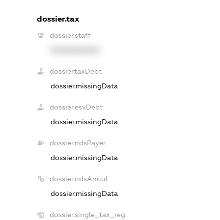
dossier.tax
dossier.staff
XXXXXXXXXX
dossier.taxDebt
dossier.missingData
dossier.esvDebt
dossier.missingData
dossier.ndsPayer
dossier.missingData
dossier.ndsAnnul
dossier.missingData
dossier.single_tax_reg