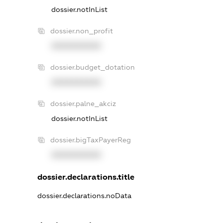
dossier.notInList
dossier.non_profit
XXXXXXXXXX
dossier.budget_dotation
XXXXXXXXXX
dossier.palne_akciz
dossier.notInList
dossier.bigTaxPayerReg
XXXXXXXXXX
dossier.declarations.title
dossier.declarations.noData