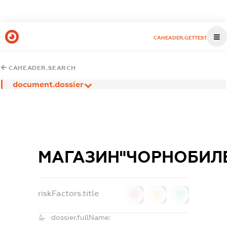
CAHEADER.GETTEST
CAHEADER.SEARCH
document.dossier
МАГАЗИН"ЧОРНОБИЛ
riskFactors.title
0
0
0
dossier.fullName: