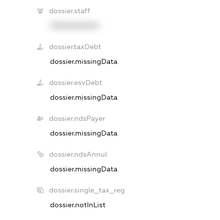
dossier.staff
XXXXXXXXXX
dossier.taxDebt
dossier.missingData
dossier.esvDebt
dossier.missingData
dossier.ndsPayer
dossier.missingData
dossier.ndsAnnul
dossier.missingData
dossier.single_tax_reg
dossier.notInList