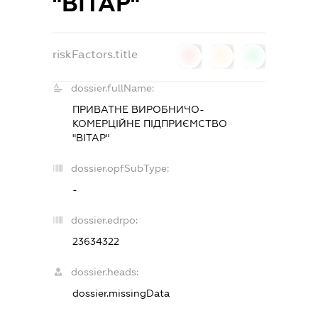
"ВІТАР"
riskFactors.title
0
0
0
dossier.fullName:
ПРИВАТНЕ ВИРОБНИЧО-
КОМЕРЦІЙНЕ ПІДПРИЄМСТВО
"ВІТАР"
dossier.opfSubType:
-
dossier.edrpo:
23634322
dossier.heads:
dossier.missingData