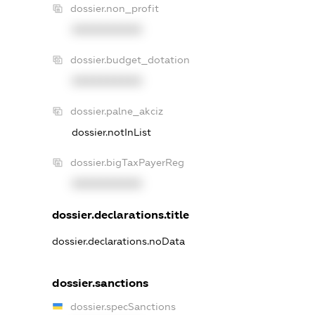
dossier.non_profit
XXXXXXXXXX
dossier.budget_dotation
XXXXXXXXXX
dossier.palne_akciz
dossier.notInList
dossier.bigTaxPayerReg
XXXXXXXXXX
dossier.declarations.title
dossier.declarations.noData
dossier.sanctions
dossier.specSanctions