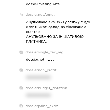
dossier.missingData
dossier.ndsAnnul
Анульовано з 29.09.21 у зв'язку з:
ф/о
є платником єд.под. за фiксованою
ставкою
АНУЛЬОВАНО ЗА IНIЦIАТИВОЮ
ПЛАТНИКА.
dossier.single_tax_reg
dossier.notInList
dossier.non_profit
XXXXXXXXXX
dossier.budget_dotation
XXXXXXXXXX
dossier.palne_akciz