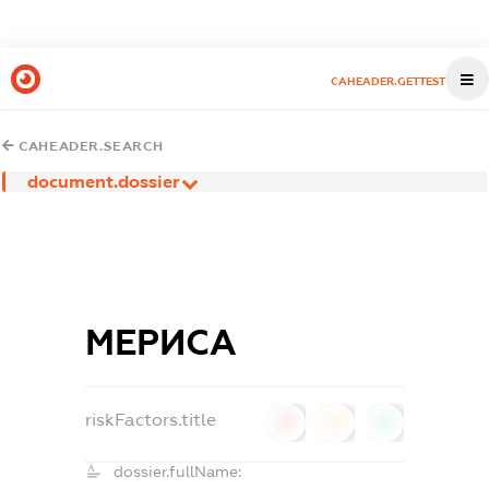
CAHEADER.GETTEST
CAHEADER.SEARCH
document.dossier
МЕРИСА
riskFactors.title
0
0
0
dossier.fullName: