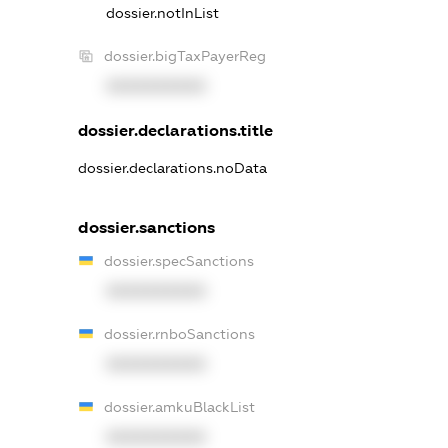
dossier.notInList
dossier.bigTaxPayerReg
XXXXXXXXXX
dossier.declarations.title
dossier.declarations.noData
dossier.sanctions
dossier.specSanctions
XXXXXXXXXX
dossier.rnboSanctions
XXXXXXXXXX
dossier.amkuBlackList
XXXXXXXXXX