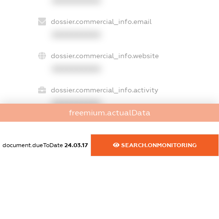
XXXXXXXXXX
dossier.commercial_info.email
XXXXXXXXXX
dossier.commercial_info.website
XXXXXXXXXX
dossier.commercial_info.activity
XXXXXXXXXX
freemium.actualData
document.dueToDate
24.03.17
SEARCH.ONMONITORING
freemium.exampleText_1
freemium.exampleText_2
freemium.anonymousPerSearch2
FREEMIUM.DETAILS
FREEMIUM.REGISTER