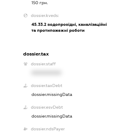
150 грн.
dossier.kveds:
45.33.2
водопровідні, каналізаційні
та протипожежні роботи
dossier.tax
dossier.staff
XXXXXXXXXX
dossier.taxDebt
dossier.missingData
dossier.esvDebt
dossier.missingData
dossier.ndsPayer