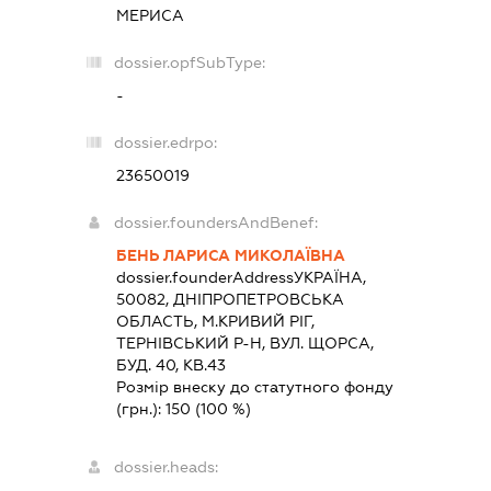
МЕРИСА
dossier.opfSubType:
-
dossier.edrpo:
23650019
dossier.foundersAndBenef:
БЕНЬ ЛАРИСА МИКОЛАЇВНА
dossier.founderAddress
УКРАЇНА,
50082, ДНIПРОПЕТРОВСЬКА
ОБЛАСТЬ, М.КРИВИЙ РІГ,
ТЕРНІВСЬКИЙ Р-Н, ВУЛ. ЩОРСА,
БУД. 40, КВ.43
Розмір внеску до статутного фонду
(грн.):
150
(100 %)
dossier.heads: