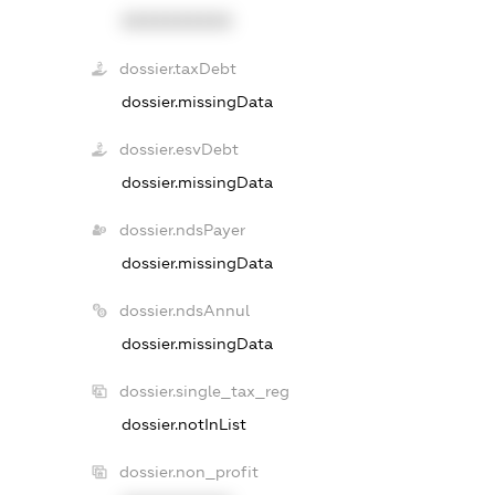
XXXXXXXXXX
dossier.taxDebt
dossier.missingData
dossier.esvDebt
dossier.missingData
dossier.ndsPayer
dossier.missingData
dossier.ndsAnnul
dossier.missingData
dossier.single_tax_reg
dossier.notInList
dossier.non_profit