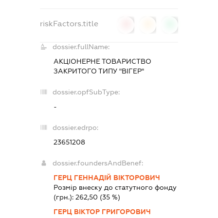
riskFactors.title
0
0
0
dossier.fullName:
АКЦІОНЕРНЕ ТОВАРИСТВО
ЗАКРИТОГО ТИПУ "ВІГЕР"
dossier.opfSubType:
-
dossier.edrpo:
23651208
dossier.foundersAndBenef:
ГЕРЦ ГЕННАДІЙ ВІКТОРОВИЧ
Розмір внеску до статутного фонду
(грн.):
262,50
(35 %)
ГЕРЦ ВІКТОР ГРИГОРОВИЧ