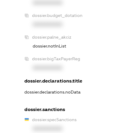
XXXXXXXXXX
dossier.budget_dotation
XXXXXXXXXX
dossier.palne_akciz
dossier.notInList
dossier.bigTaxPayerReg
XXXXXXXXXX
dossier.declarations.title
dossier.declarations.noData
dossier.sanctions
dossier.specSanctions
XXXXXXXXXX