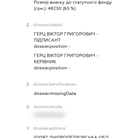
Розмір внеску до статутного фонду
(грн.):
487,50
(65 %)
dossier.heads:
ГЕРЦ ВІКТОР ГРИГОРОВИЧ
-
ПІДПИСАНТ
dossier.position -
ГЕРЦ ВІКТОР ГРИГОРОВИЧ
-
КЕРІВНИК
dossier.position -
dossier.beneficiaries:
dossier.missingData
dossier.smida:
XXXXXXXXXX
dossier.address:
50087, ДНІПРОПЕТРОВСЬКА ОБЛ.,