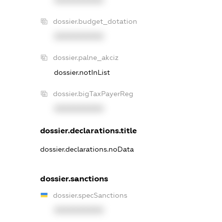
XXXXXXXXXX
dossier.budget_dotation
XXXXXXXXXX
dossier.palne_akciz
dossier.notInList
dossier.bigTaxPayerReg
XXXXXXXXXX
dossier.declarations.title
dossier.declarations.noData
dossier.sanctions
dossier.specSanctions
XXXXXXXXXX