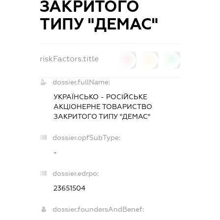
ЗАКРИТОГО
ТИПУ "ДЕМАС"
riskFactors.title
0
0
0
dossier.fullName:
УКРАЇНСЬКО - РОСІЙСЬКЕ
АКЦІОНЕРНЕ ТОВАРИСТВО
ЗАКРИТОГО ТИПУ "ДЕМАС"
dossier.opfSubType:
-
dossier.edrpo:
23651504
dossier.foundersAndBenef: