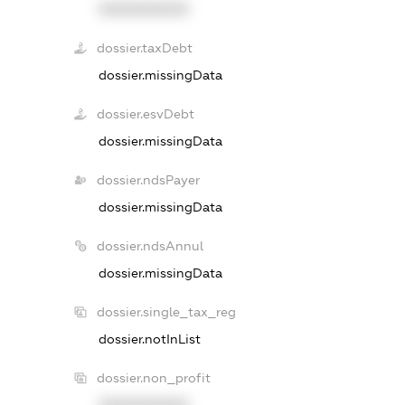
XXXXXXXXXX
dossier.taxDebt
dossier.missingData
dossier.esvDebt
dossier.missingData
dossier.ndsPayer
dossier.missingData
dossier.ndsAnnul
dossier.missingData
dossier.single_tax_reg
dossier.notInList
dossier.non_profit