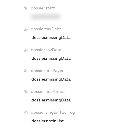
dossier.staff
XXXXXXXXXX
dossier.taxDebt
dossier.missingData
dossier.esvDebt
dossier.missingData
dossier.ndsPayer
dossier.missingData
dossier.ndsAnnul
dossier.missingData
dossier.single_tax_reg
dossier.notInList