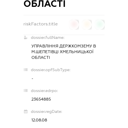
ОБЛАСТІ
riskFactors.title
0
0
0
dossier.fullName:
УПРАВЛІННЯ ДЕРЖКОМЗЕМУ В
М.ШЕПЕТІВЦІ ХМЕЛЬНИЦЬКОЇ
ОБЛАСТІ
dossier.opfSubType:
-
dossier.edrpo:
23654885
dossier.regDate:
12.08.08