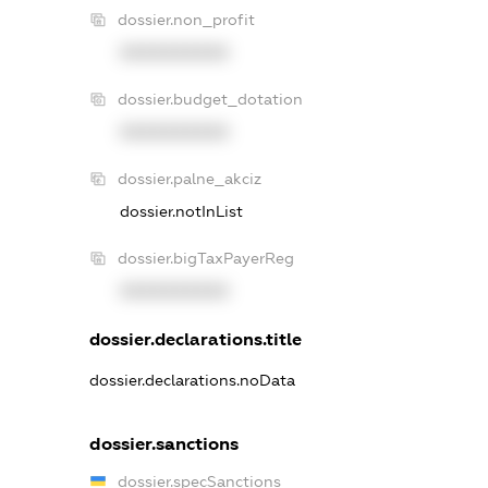
dossier.non_profit
XXXXXXXXXX
dossier.budget_dotation
XXXXXXXXXX
dossier.palne_akciz
dossier.notInList
dossier.bigTaxPayerReg
XXXXXXXXXX
dossier.declarations.title
dossier.declarations.noData
dossier.sanctions
dossier.specSanctions