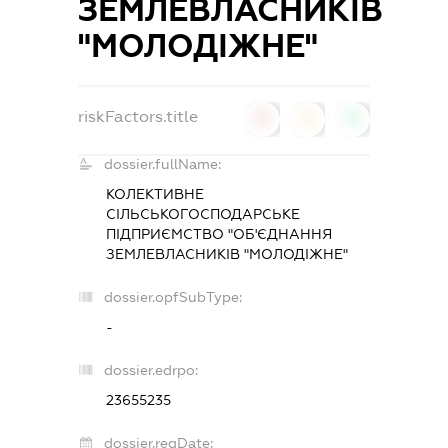
ЗЕМЛЕВЛАСНИКІВ
"МОЛОДІЖНЕ"
riskFactors.title
0
0
0
dossier.fullName:
КОЛЕКТИВНЕ
СІЛЬСЬКОГОСПОДАРСЬКЕ
ПІДПРИЄМСТВО "ОБ'ЄДНАННЯ
ЗЕМЛЕВЛАСНИКІВ "МОЛОДІЖНЕ"
dossier.opfSubType:
-
dossier.edrpo:
23655235
dossier.regDate: