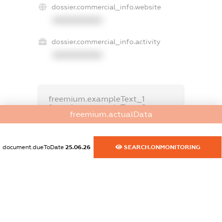
dossier.commercial_info.website
XXXXXXXXXX
dossier.commercial_info.activity
XXXXXXXXXX
freemium.exampleText_1
freemium.exampleText_2
freemium.actualData
freemium.anonymousPerSearch2
FREEMIUM.DETAILS
FREEMIUM.REGISTER
document.dueToDate
25.06.26
SEARCH.ONMONITORING