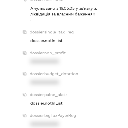
Анульовано з 19.05.05 у зв'язку з:
лiквiдацiя за власним бажанням
.
dossier.single_tax_reg
dossier.notInList
dossier.non_profit
XXXXXXXXXX
dossier.budget_dotation
XXXXXXXXXX
dossier.palne_akciz
dossier.notInList
dossier.bigTaxPayerReg
XXXXXXXXXX