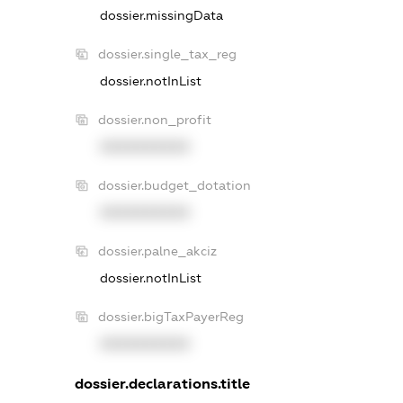
dossier.missingData
dossier.single_tax_reg
dossier.notInList
dossier.non_profit
XXXXXXXXXX
dossier.budget_dotation
XXXXXXXXXX
dossier.palne_akciz
dossier.notInList
dossier.bigTaxPayerReg
XXXXXXXXXX
dossier.declarations.title