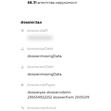
68.31
агентства нерухомості
dossier.tax
dossier.staff
XXXXXXXXXX
dossier.taxDebt
dossier.missingData
dossier.esvDebt
dossier.missingData
dossier.ndsPayer
dossier.yes
dossier.ndsInn
236554922252
dossier.from 20.05.09
dossier.ndsAnnul