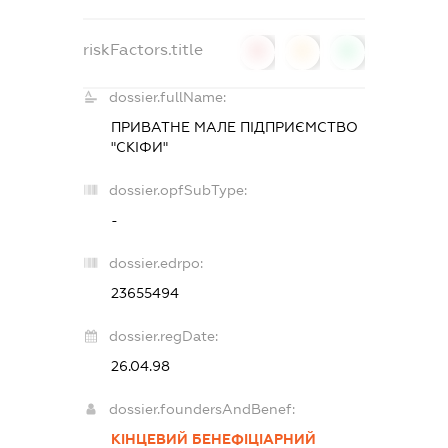
riskFactors.title
0
0
0
dossier.fullName:
ПРИВАТНЕ МАЛЕ ПІДПРИЄМСТВО
"СКІФИ"
dossier.opfSubType:
-
dossier.edrpo:
23655494
dossier.regDate:
26.04.98
dossier.foundersAndBenef:
КІНЦЕВИЙ БЕНЕФІЦІАРНИЙ