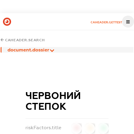
CAHEADER.GETTEST
CAHEADER.SEARCH
document.dossier
ЧЕРВОНИЙ
СТЕПОК
riskFactors.title
0
0
0