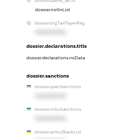
dossier.palne_akciz
dossier.notInList
dossier.bigTaxPayerReg
XXXXXXXXXX
dossier.declarations.title
dossier.declarations.noData
dossier.sanctions
dossier.specSanctions
XXXXXXXXXX
dossier.rnboSanctions
XXXXXXXXXX
dossier.amkuBlackList