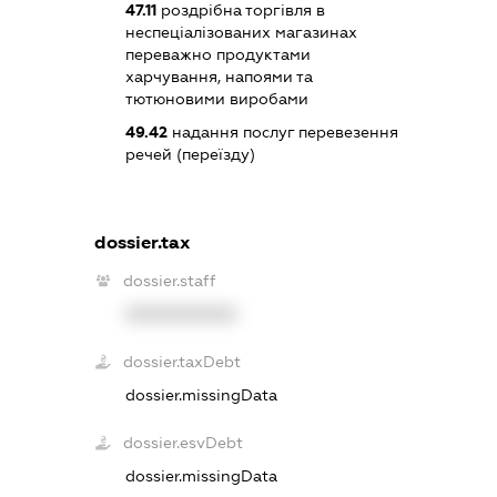
47.11
роздрібна торгівля в
неспеціалізованих магазинах
переважно продуктами
харчування, напоями та
тютюновими виробами
49.42
надання послуг перевезення
речей (переїзду)
dossier.tax
dossier.staff
XXXXXXXXXX
dossier.taxDebt
dossier.missingData
dossier.esvDebt
dossier.missingData