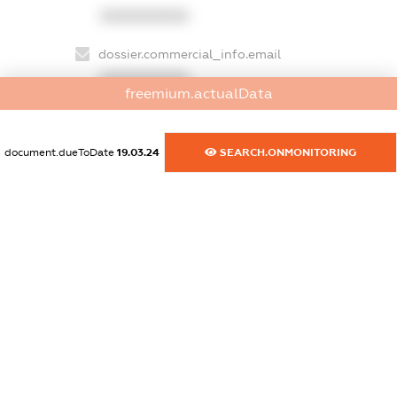
XXXXXXXXXX
dossier.commercial_info.email
XXXXXXXXXX
freemium.actualData
dossier.commercial_info.website
XXXXXXXXXX
document.dueToDate
19.03.24
SEARCH.ONMONITORING
dossier.commercial_info.activity
XXXXXXXXXX
freemium.exampleText_1
freemium.exampleText_2
freemium.anonymousPerSearch2
FREEMIUM.DETAILS
FREEMIUM.REGISTER