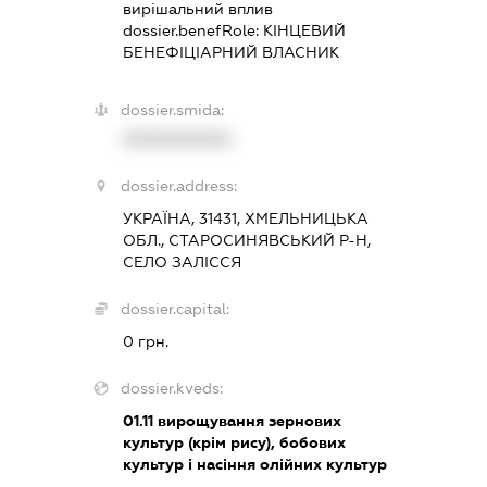
вирішальний вплив
dossier.benefRole:
КІНЦЕВИЙ
БЕНЕФІЦІАРНИЙ ВЛАСНИК
dossier.smida:
XXXXXXXXXX
dossier.address:
УКРАЇНА, 31431, ХМЕЛЬНИЦЬКА
ОБЛ., СТАРОСИНЯВСЬКИЙ Р-Н,
СЕЛО ЗАЛІССЯ
dossier.capital:
0 грн.
dossier.kveds:
01.11
вирощування зернових
культур (крім рису), бобових
культур і насіння олійних культур