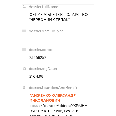
dossier.fullName:
ФЕРМЕРСЬКЕ ГОСПОДАРСТВО
"ЧЕРВОНИЙ СТЕПОК"
dossier.opfSubType:
-
dossier.edrpo:
23656252
dossier.regDate:
21.04.98
dossier.foundersAndBenef:
ГАНЖЕНКО ОЛЕКСАНДР
МИКОЛАЙОВИЧ
dossier.founderAddress
УКРАЇНА,
03141, МІСТО КИЇВ, ВУЛИЦЯ