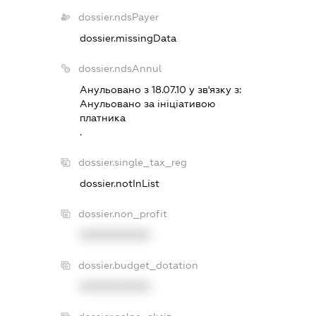
dossier.ndsPayer
dossier.missingData
dossier.ndsAnnul
Анульовано з 18.07.10 у зв'язку з:
Анульовано за iнiцiативою
платника
.
dossier.single_tax_reg
dossier.notInList
dossier.non_profit
XXXXXXXXXX
dossier.budget_dotation
XXXXXXXXXX