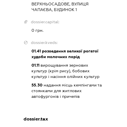
ВЕРХНЬОСАДОВЕ, ВУЛИЦЯ
ЧАПАЄВА, БУДИНОК 1
dossier.capital:
0 грн.
dossier.kveds:
01.41
розведення великої рогатої
худоби молочних порід
01.11
вирощування зернових
культур (крім рису), бобових
культур і насіння олійних культур
55.30
надання місць кемпінгами та
стоянками для житлових
автофургонів і причепів
dossier.tax