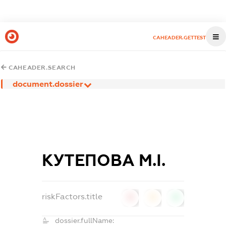
CAHEADER.GETTEST
CAHEADER.SEARCH
document.dossier
КУТЕПОВА М.І.
riskFactors.title
0
0
0
dossier.fullName: