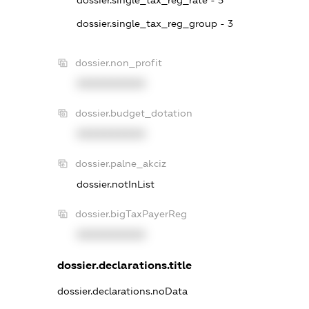
dossier.single_tax_reg_group - 3
dossier.non_profit
XXXXXXXXXX
dossier.budget_dotation
XXXXXXXXXX
dossier.palne_akciz
dossier.notInList
dossier.bigTaxPayerReg
XXXXXXXXXX
dossier.declarations.title
dossier.declarations.noData