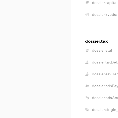
dossier.capital
dossier.kveds:
dossier.tax
dossier.staff
dossier.taxDe
dossier.esvDe
dossier.ndsPa
dossier.ndsAn
dossier.single