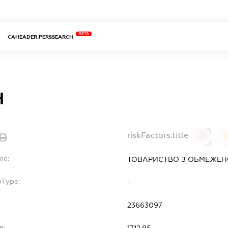
BETA
CAHEADER.PERSSEARCH
Н
riskFactors.title
0
0
me:
ТОВАРИСТВО З ОБМЕЖЕНО
bType:
-
23663097
e: