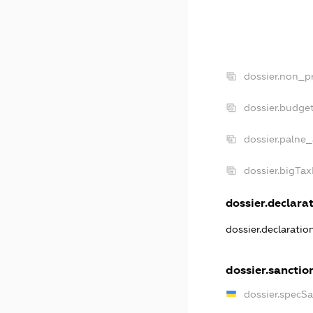
dossier.non_pr
dossier.budge
dossier.palne_
dossier.bigTa
dossier.declarat
dossier.declarati
dossier.sanctio
dossier.specS