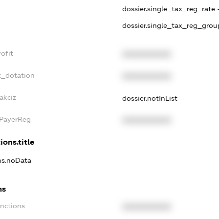
dossier.single_tax_reg_rate 
dossier.single_tax_reg_grou
ofit
XXXXXXXXXX
t_dotation
XXXXXXXXXX
akciz
dossier.notInList
xPayerReg
XXXXXXXXXX
ions.title
ons.noData
ns
anctions
XXXXXXXXXX