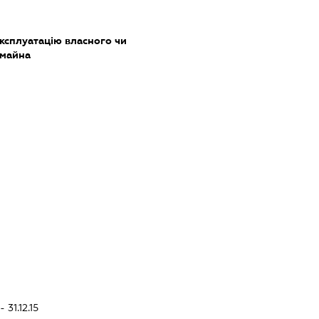
ксплуатацію власного чи
 майна
 31.12.15