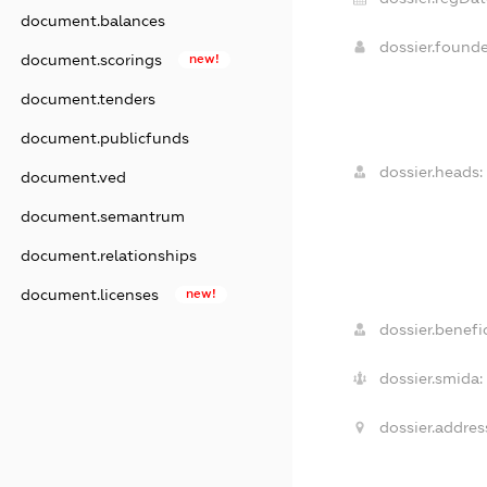
document.balances
dossier.found
document.scorings
new!
document.tenders
document.publicfunds
dossier.heads:
document.ved
document.semantrum
document.relationships
document.licenses
new!
dossier.benefic
dossier.smida:
dossier.addres