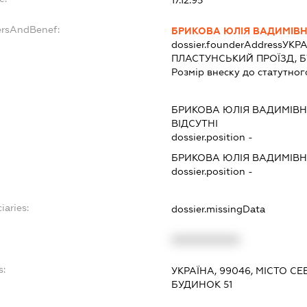
17.12.95
ersAndBenef:
БРИКОВА ЮЛІЯ ВАДИМІВ
dossier.founderAddress
УКРА
ПЛАСТУНСЬКИЙ ПРОЇЗД, Б
Розмір внеску до статутног
БРИКОВА ЮЛІЯ ВАДИМІВ
ВІДСУТНІ
dossier.position -
БРИКОВА ЮЛІЯ ВАДИМІВ
dossier.position -
iaries:
dossier.missingData
XXXXXXXXXX
s:
УКРАЇНА, 99046, МІСТО С
БУДИНОК 51