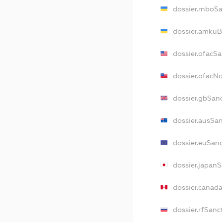
dossier.rnboS
dossier.amkuB
dossier.ofacS
dossier.ofac
dossier.gbSan
dossier.ausSa
dossier.euSan
dossier.japan
dossier.canad
dossier.rfSanc