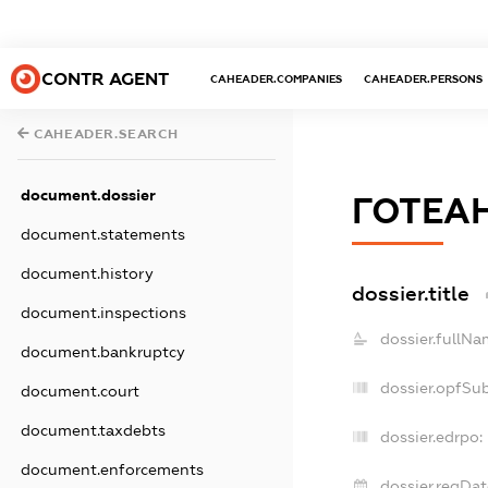
CONTR AGENT
CAHEADER.COMPANIES
CAHEADER.PERSONS
CAHEADER.SEARCH
document.dossier
ГОТЕА
document.statements
document.history
dossier.title
document.inspections
dossier.fullNa
document.bankruptcy
dossier.opfSu
document.court
document.taxdebts
dossier.edrpo:
document.enforcements
dossier.regDat