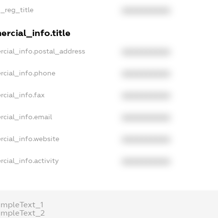
n_reg_title
XXXXXXXXXX
rcial_info.title
rcial_info.postal_address
XXXXXXXXXX
rcial_info.phone
XXXXXXXXXX
rcial_info.fax
XXXXXXXXXX
rcial_info.email
XXXXXXXXXX
rcial_info.website
XXXXXXXXXX
cial_info.activity
XXXXXXXXXX
ampleText_1
ampleText_2