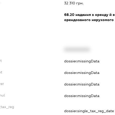
:
32 310 грн.
68.20
надання в оренду й е
орендованого нерухомого
XXXXXXXXXX
bt
dossier.missingData
bt
dossier.missingData
yer
dossier.missingData
nul
dossier.missingData
_tax_reg
dossier.single_tax_reg_date -