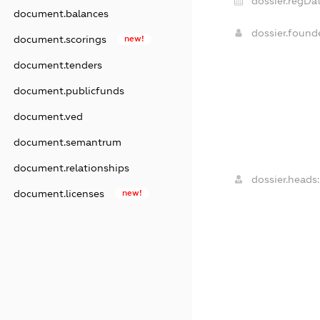
dossier.regDat
document.balances
dossier.foun
document.scorings
new!
document.tenders
document.publicfunds
document.ved
document.semantrum
document.relationships
dossier.heads:
document.licenses
new!