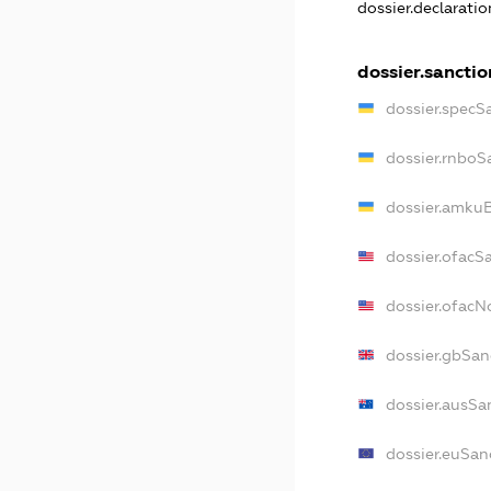
dossier.declarati
dossier.sanctio
dossier.specS
dossier.rnboS
dossier.amkuB
dossier.ofacS
dossier.ofac
dossier.gbSan
dossier.ausSa
dossier.euSan