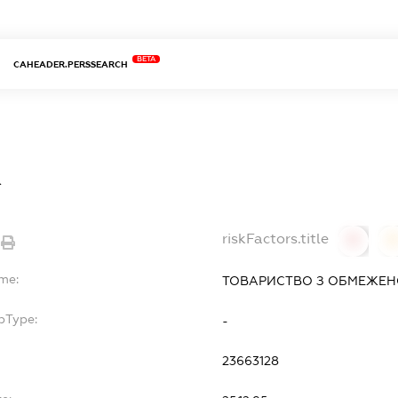
BETA
CAHEADER.PERSSEARCH
К
riskFactors.title
0
ame:
ТОВАРИСТВО З ОБМЕЖЕН
bType:
-
23663128