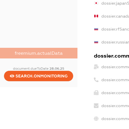
dossier.japan
dossier.canad
dossier.rfSan
dossier.russia
freemium.actualData
dossier.comme
dossier.comme
document.dueToDate
28.06.25
SEARCH.ONMONITORING
dossier.comme
dossier.comme
dossier.comme
dossier.comme