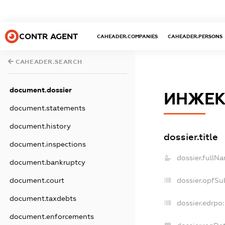
CONTR AGENT
CAHEADER.COMPANIES
CAHEADER.PERSONS
CAHEADER.SEARCH
document.dossier
ИНЖЕ
document.statements
document.history
dossier.title
document.inspections
dossier.fullN
document.bankruptcy
document.court
dossier.opfSu
document.taxdebts
dossier.edrpo:
document.enforcements