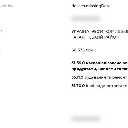
ciaries:
dossier.missingData
XXXXXXXXXX
s:
УКРАЇНА, 99014, КОМИШЕВ
ГАГАРІНСЬКИЙ РАЙОН
:
68 375 грн.
51.39.0
неспеціалізована оп
продуктами, напоями та т
35.11.0
будування та ремонт
51.70.0
інші види оптової то
XXXXXXXXXX