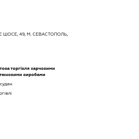
Е ШОСЕ, 49, М. СЕВАСТОПОЛЬ,
това торгівля харчовими
ютюновими виробами
 суден
ргівлі