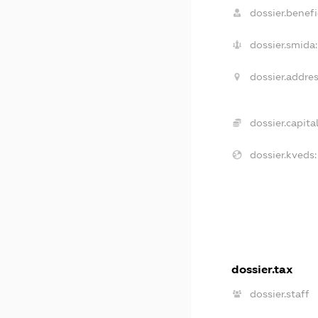
dossier.benefi
dossier.smida:
dossier.addres
dossier.capital
dossier.kveds:
dossier.tax
dossier.staff