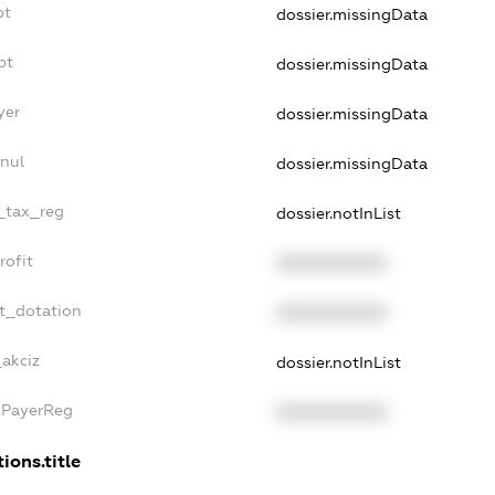
bt
dossier.missingData
bt
dossier.missingData
yer
dossier.missingData
nnul
dossier.missingData
e_tax_reg
dossier.notInList
rofit
XXXXXXXXXX
et_dotation
XXXXXXXXXX
_akciz
dossier.notInList
xPayerReg
XXXXXXXXXX
ions.title