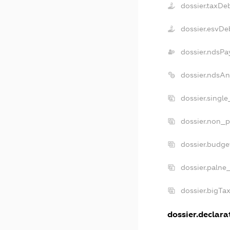
dossier.taxDe
dossier.esvDe
dossier.ndsPa
dossier.ndsA
dossier.singl
dossier.non_p
dossier.budg
dossier.palne
dossier.bigTa
dossier.declarat