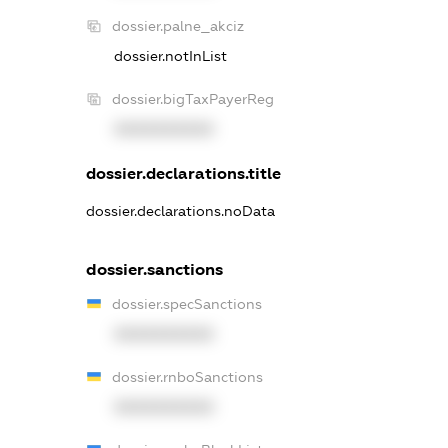
dossier.palne_akciz
dossier.notInList
dossier.bigTaxPayerReg
XXXXXXXXXX
dossier.declarations.title
dossier.declarations.noData
dossier.sanctions
dossier.specSanctions
XXXXXXXXXX
dossier.rnboSanctions
XXXXXXXXXX