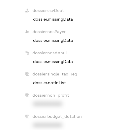
dossier.esvDebt
dossier.missingData
dossier.ndsPayer
dossier.missingData
dossier.ndsAnnul
dossier.missingData
dossier.single_tax_reg
dossier.notInList
dossier.non_profit
XXXXXXXXXX
dossier.budget_dotation
XXXXXXXXXX