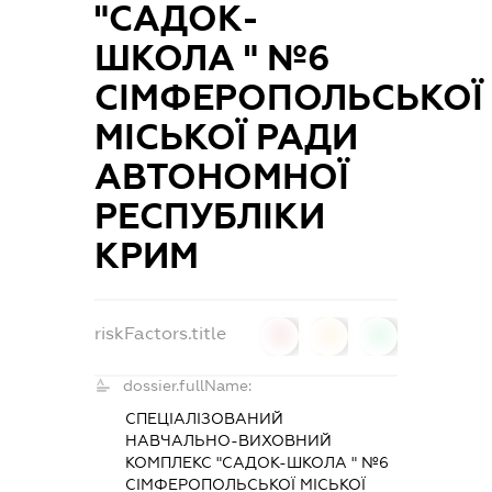
"САДОК-
ШКОЛА " №6
СІМФЕРОПОЛЬСЬКОЇ
МІСЬКОЇ РАДИ
АВТОНОМНОЇ
РЕСПУБЛІКИ
КРИМ
riskFactors.title
0
0
0
dossier.fullName:
СПЕЦІАЛІЗОВАНИЙ
НАВЧАЛЬНО-ВИХОВНИЙ
КОМПЛЕКС "САДОК-ШКОЛА " №6
СІМФЕРОПОЛЬСЬКОЇ МІСЬКОЇ