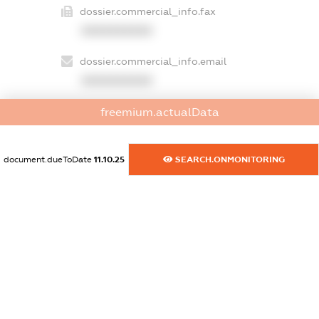
dossier.commercial_info.fax
XXXXXXXXXX
dossier.commercial_info.email
XXXXXXXXXX
dossier.commercial_info.website
freemium.actualData
XXXXXXXXXX
document.dueToDate
11.10.25
SEARCH.ONMONITORING
dossier.commercial_info.activity
XXXXXXXXXX
freemium.exampleText_1
freemium.exampleText_2
freemium.anonymousPerSearch2
FREEMIUM.DETAILS
FREEMIUM.REGISTER