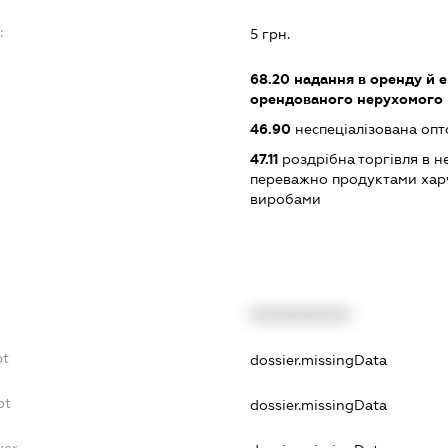
:
5 грн.
68.20
надання в оренду й е
орендованого нерухомого
46.90
неспеціалізована опт
47.11
роздрібна торгівля в н
переважно продуктами хар
виробами
XXXXXXXXXX
bt
dossier.missingData
bt
dossier.missingData
yer