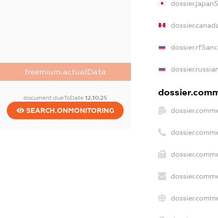
dossier.japan
dossier.canad
dossier.rfSanc
dossier.russia
freemium.actualData
dossier.comme
document.dueToDate
12.10.25
SEARCH.ONMONITORING
dossier.comme
dossier.comme
dossier.comme
dossier.comme
dossier.comme