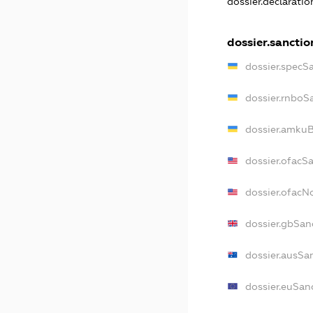
dossier.declarati
dossier.sanctio
dossier.specS
dossier.rnboS
dossier.amkuB
dossier.ofacS
dossier.ofac
dossier.gbSan
dossier.ausSa
dossier.euSan