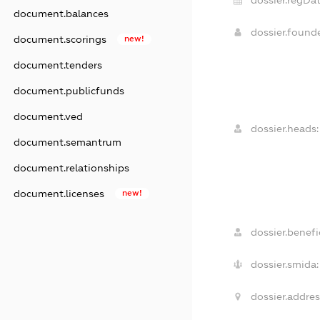
dossier.regDat
document.balances
dossier.foun
document.scorings
new!
document.tenders
document.publicfunds
document.ved
dossier.heads:
document.semantrum
document.relationships
document.licenses
new!
dossier.benefic
dossier.smida:
dossier.addres