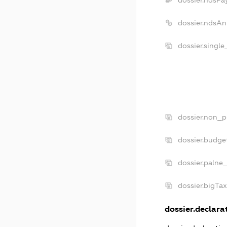
dossier.ndsAn
dossier.singl
dossier.non_p
dossier.budge
dossier.palne
dossier.bigTa
dossier.declarat