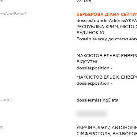
e:
22.11.95
dersAndBenef:
БЕРБЕРОВА ДІАНА СЕЙТУ
dossier.founderAddress
УКРА
РЕСПУБЛІКА КРИМ, МІСТО
БУДИНОК 10
Розмір внеску до статутног
МАКСЮТОВ ЕЛЬВІС ЕНВЕ
ВІДСУТНІ
dossier.position -
МАКСЮТОВ ЕЛЬВІС ЕНВЕ
dossier.position -
iaries:
dossier.missingData
XXXXXXXXXX
s:
УКРАЇНА, 95017, АВТОНОМ
СІМФЕРОПОЛЬ, ВУЛ.ВОРОВ