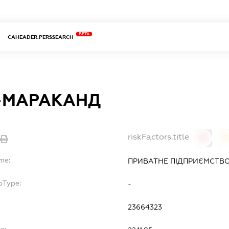
BETA
CAHEADER.PERSSEARCH
-МАРАКАНД
riskFactors.title
0
me:
ПРИВАТНЕ ПІДПРИЄМСТВО
bType:
-
23664323