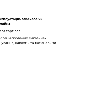
ксплуатацію власного чи
 майна
ова торгівля
еспеціалізованих магазинах
чування, напоями та тютюновими