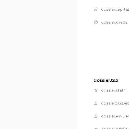
dossier.capital
dossier.kveds:
dossier.tax
dossier.staff
dossier.taxDe
dossier.esvDe
dossier.ndsPa