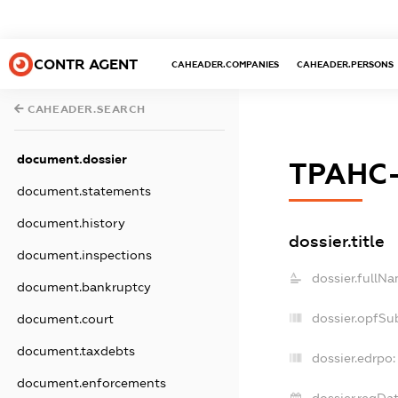
CONTR AGENT
CAHEADER.COMPANIES
CAHEADER.PERSONS
CAHEADER.SEARCH
document.dossier
ТРАНС
document.statements
document.history
dossier.title
document.inspections
dossier.fullNa
document.bankruptcy
dossier.opfSu
document.court
document.taxdebts
dossier.edrpo:
document.enforcements