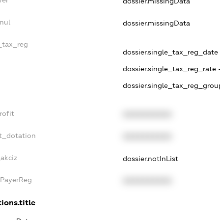
dossier.missingData
nul
dossier.missingData
e_tax_reg
dossier.single_tax_reg_date -
dossier.single_tax_reg_rate 
dossier.single_tax_reg_grou
rofit
XXXXXXXXXX
t_dotation
XXXXXXXXXX
_akciz
dossier.notInList
xPayerReg
XXXXXXXXXX
ions.title