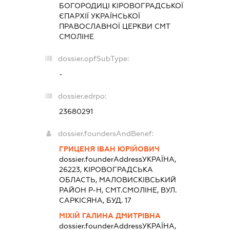
БОГОРОДИЦІ КІРОВОГРАДСЬКОЇ
ЄПАРХІЇ УКРАЇНСЬКОЇ
ПРАВОСЛАВНОЇ ЦЕРКВИ СМТ
СМОЛІНЕ
dossier.opfSubType:
-
dossier.edrpo:
23680291
dossier.foundersAndBenef:
ГРИЦЕНЯ ІВАН ЮРІЙОВИЧ
dossier.founderAddress
УКРАЇНА,
26223, КIРОВОГРАДСЬКА
ОБЛАСТЬ, МАЛОВИСКIВСЬКИЙ
РАЙОН Р-Н, СМТ.СМОЛІНЕ, ВУЛ.
САРКІСЯНА, БУД. 17
МІХІЙ ГАЛИНА ДМИТРІВНА
dossier.founderAddress
УКРАЇНА,