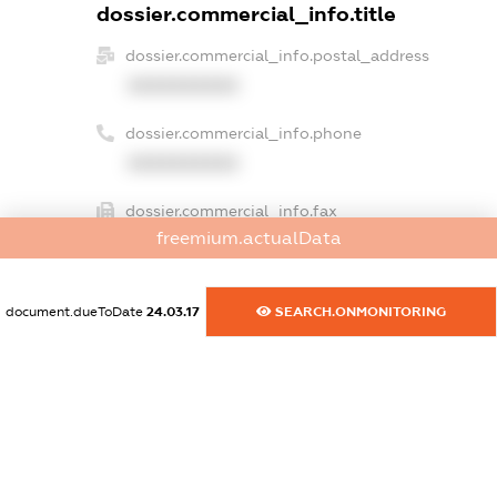
dossier.commercial_info.title
dossier.commercial_info.postal_address
XXXXXXXXXX
dossier.commercial_info.phone
XXXXXXXXXX
dossier.commercial_info.fax
freemium.actualData
XXXXXXXXXX
dossier.commercial_info.email
document.dueToDate
24.03.17
SEARCH.ONMONITORING
XXXXXXXXXX
dossier.commercial_info.website
XXXXXXXXXX
dossier.commercial_info.activity
XXXXXXXXXX