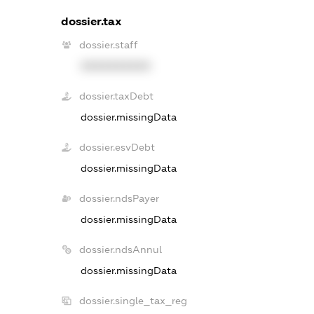
dossier.tax
dossier.staff
XXXXXXXXXX
dossier.taxDebt
dossier.missingData
dossier.esvDebt
dossier.missingData
dossier.ndsPayer
dossier.missingData
dossier.ndsAnnul
dossier.missingData
dossier.single_tax_reg