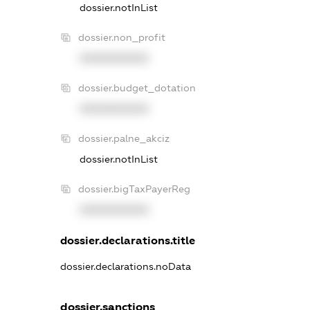
dossier.notInList
dossier.non_profit
XXXXXXXXXX
dossier.budget_dotation
XXXXXXXXXX
dossier.palne_akciz
dossier.notInList
dossier.bigTaxPayerReg
XXXXXXXXXX
dossier.declarations.title
dossier.declarations.noData
dossier.sanctions