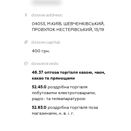
XXXXXXXXXX
dossier.address:
04053, М.КИЇВ, ШЕВЧЕНКІВСЬКИЙ,
ПРОВУЛОК НЕСТЕРІВСЬКИЙ, 13/19
dossier.capital:
400 грн.
dossier.kveds:
46.37
оптова торгівля кавою, чаєм,
какао та прянощами
52.45.0
роздрібна торгівля
побутовими електротоварами,
радіо- та телеапаратурою
52.63.0
роздрібна торгівля поза
магазинами, н. в. і. г.