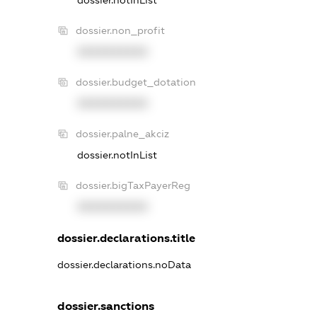
dossier.non_profit
XXXXXXXXXX
dossier.budget_dotation
XXXXXXXXXX
dossier.palne_akciz
dossier.notInList
dossier.bigTaxPayerReg
XXXXXXXXXX
dossier.declarations.title
dossier.declarations.noData
dossier.sanctions