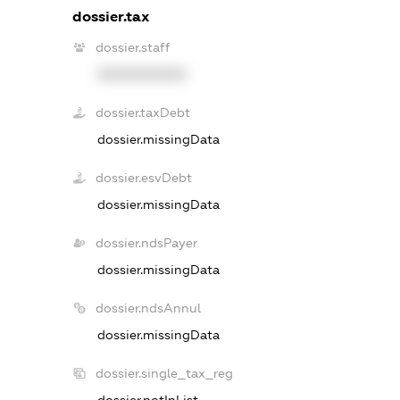
dossier.tax
dossier.staff
XXXXXXXXXX
dossier.taxDebt
dossier.missingData
dossier.esvDebt
dossier.missingData
dossier.ndsPayer
dossier.missingData
dossier.ndsAnnul
dossier.missingData
dossier.single_tax_reg
dossier.notInList