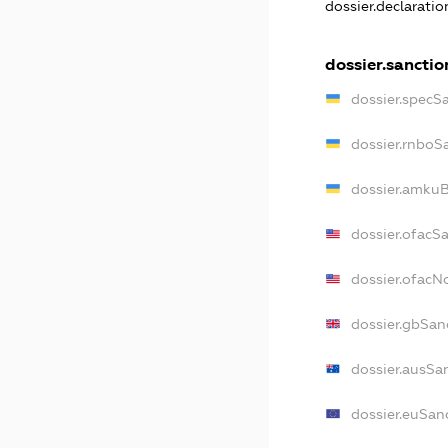
dossier.declarati
dossier.sanctio
dossier.specS
dossier.rnboS
dossier.amkuB
dossier.ofacS
dossier.ofac
dossier.gbSan
dossier.ausSa
dossier.euSan