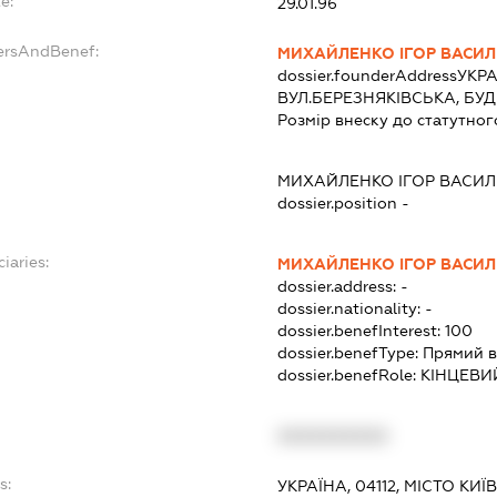
e:
29.01.96
dersAndBenef:
МИХАЙЛЕНКО ІГОР ВАСИ
dossier.founderAddress
УКРА
ВУЛ.БЕРЕЗНЯКІВСЬКА, БУД
Розмір внеску до статутног
МИХАЙЛЕНКО ІГОР ВАСИ
dossier.position -
iaries:
МИХАЙЛЕНКО ІГОР ВАСИ
dossier.address:
-
dossier.nationality:
-
dossier.benefInterest:
100
dossier.benefType:
Прямий в
dossier.benefRole:
КІНЦЕВИ
XXXXXXXXXX
s:
УКРАЇНА, 04112, МІСТО КИ