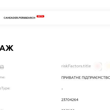
BETA
CAHEADER.PERSSEARCH
САЖ
riskFactors.title
0
me:
ПРИВАТНЕ ПІДПРИЄМСТВО
bType:
-
23704264