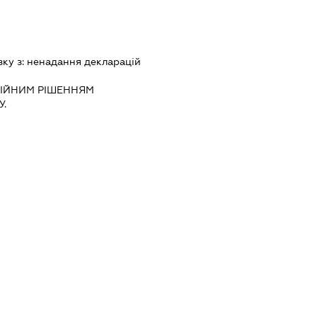
зку з:
ненадання декларацiй
IЙНИМ РIШЕННЯМ
.