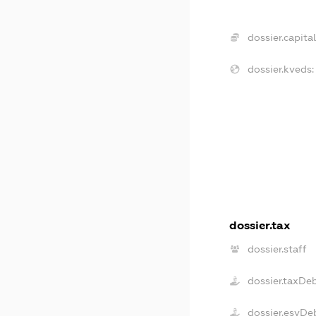
dossier.capital
dossier.kveds:
dossier.tax
dossier.staff
dossier.taxDe
dossier.esvDe