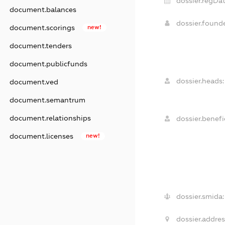
dossier.regDat
document.balances
dossier.foun
document.scorings
new!
document.tenders
document.publicfunds
dossier.heads:
document.ved
document.semantrum
document.relationships
dossier.benefic
document.licenses
new!
dossier.smida:
dossier.addres