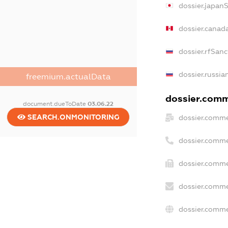
dossier.japan
dossier.canad
dossier.rfSanc
dossier.russia
freemium.actualData
dossier.comme
document.dueToDate
03.06.22
SEARCH.ONMONITORING
dossier.comme
dossier.comme
dossier.comme
dossier.comme
dossier.comme