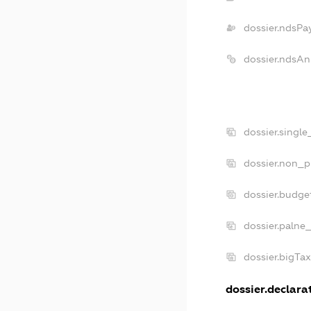
dossier.ndsPa
dossier.ndsAn
dossier.singl
dossier.non_p
dossier.budge
dossier.palne
dossier.bigTa
dossier.declarat