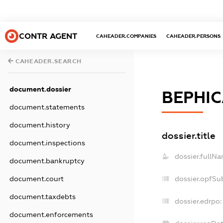
CONTR AGENT
CAHEADER.COMPANIES
CAHEADER.PERSONS
CAHEADER.SEARCH
document.dossier
ВЕРНІ
document.statements
document.history
dossier.title
document.inspections
dossier.fullNa
document.bankruptcy
dossier.opfSu
document.court
document.taxdebts
dossier.edrpo:
document.enforcements