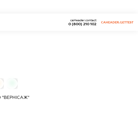
caHeader.contact
CAHEADER.GETTEST
0 (800) 210 102
0
0
 "ВЕРНІСАЖ"