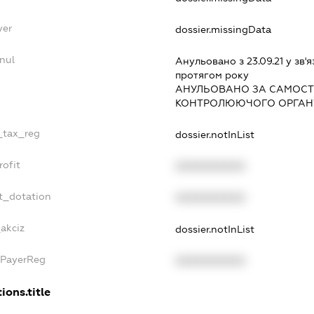
yer
dossier.missingData
nul
Анульовано з 23.09.21 у зв'я
протягом року
АНУЛЬОВАНО ЗА САМОСТ
КОНТРОЛЮЮЧОГО ОРГАНУ
e_tax_reg
dossier.notInList
rofit
XXXXXXXXXX
t_dotation
XXXXXXXXXX
_akciz
dossier.notInList
xPayerReg
XXXXXXXXXX
ions.title