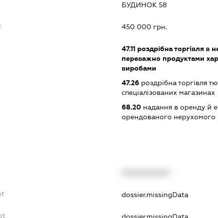
БУДИНОК 58
:
450 000 грн.
47.11
роздрібна торгівля в н
переважно продуктами хар
виробами
47.26
роздрібна торгівля т
спеціалізованих магазинах
68.20
надання в оренду й е
орендованого нерухомого
XXXXXXXXXX
bt
dossier.missingData
bt
dossier.missingData