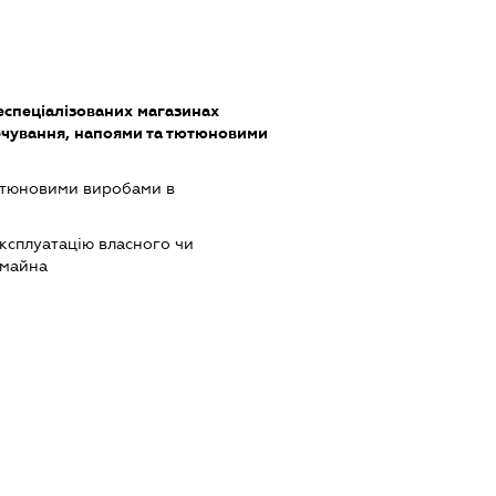
еспеціалізованих магазинах
чування, напоями та тютюновими
ютюновими виробами в
ксплуатацію власного чи
 майна