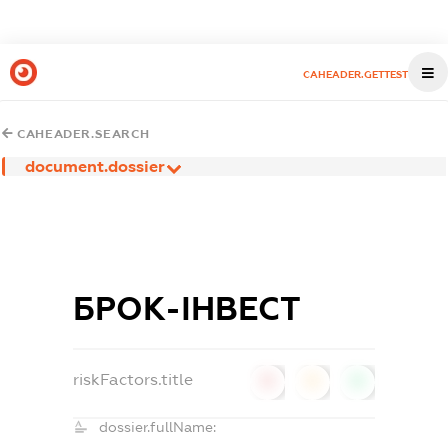
CAHEADER.GETTEST
CAHEADER.SEARCH
document.dossier
БРОК-ІНВЕСТ
riskFactors.title
0
0
0
dossier.fullName: