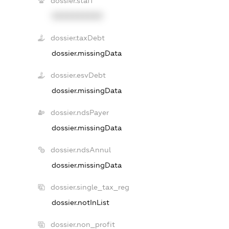
dossier.staff
XXXXXXXXXX
dossier.taxDebt
dossier.missingData
dossier.esvDebt
dossier.missingData
dossier.ndsPayer
dossier.missingData
dossier.ndsAnnul
dossier.missingData
dossier.single_tax_reg
dossier.notInList
dossier.non_profit