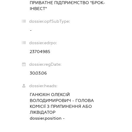
ПРИВАТНЕ ПІДПРИЄМСТВО "БРОК-
ІНВЕСТ"
dossier.opfSubType:
-
dossier.edrpo:
23704985
dossier.regDate:
30.03.06
dossier.heads:
ГАНЮХІН ОЛЕКСІЙ
ВОЛОДИМИРОВИЧ
-
ГОЛОВА
КОМІСІЇ З ПРИПИНЕННЯ АБО
ЛІКВІДАТОР
dossier.position -