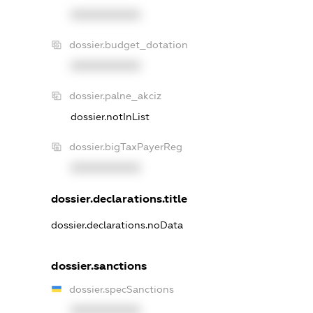
XXXXXXXXXX
dossier.budget_dotation
XXXXXXXXXX
dossier.palne_akciz
dossier.notInList
dossier.bigTaxPayerReg
XXXXXXXXXX
dossier.declarations.title
dossier.declarations.noData
dossier.sanctions
dossier.specSanctions
XXXXXXXXXX