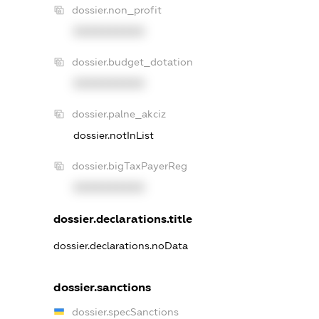
dossier.non_profit
XXXXXXXXXX
dossier.budget_dotation
XXXXXXXXXX
dossier.palne_akciz
dossier.notInList
dossier.bigTaxPayerReg
XXXXXXXXXX
dossier.declarations.title
dossier.declarations.noData
dossier.sanctions
dossier.specSanctions