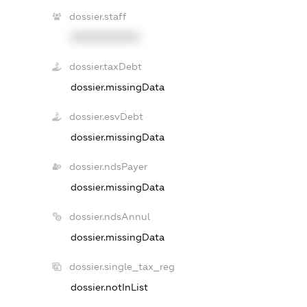
dossier.staff
XXXXXXXXXX
dossier.taxDebt
dossier.missingData
dossier.esvDebt
dossier.missingData
dossier.ndsPayer
dossier.missingData
dossier.ndsAnnul
dossier.missingData
dossier.single_tax_reg
dossier.notInList