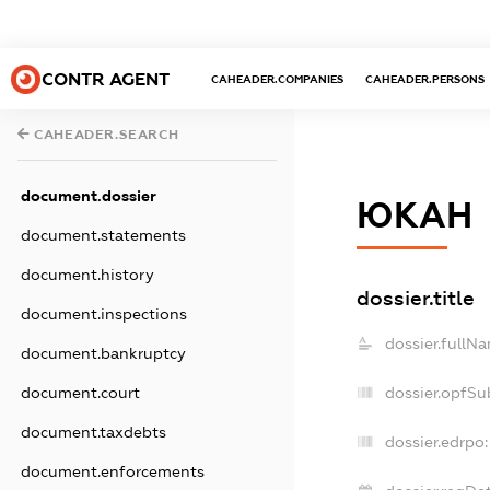
CONTR AGENT
CAHEADER.COMPANIES
CAHEADER.PERSONS
CAHEADER.SEARCH
document.dossier
ЮКАН
document.statements
document.history
dossier.title
document.inspections
dossier.fullN
document.bankruptcy
dossier.opfSu
document.court
document.taxdebts
dossier.edrpo:
document.enforcements