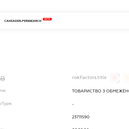
BETA
CAHEADER.PERSSEARCH
riskFactors.title
0
ame:
ТОВАРИСТВО З ОБМЕЖЕН
bType:
-
23711590