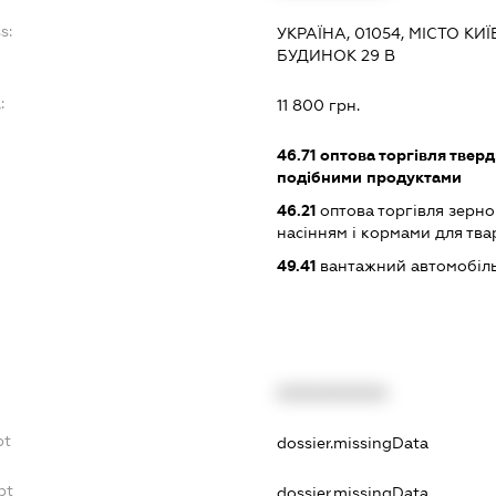
s:
УКРАЇНА, 01054, МІСТО КИ
БУДИНОК 29 В
:
11 800 грн.
46.71
оптова торгівля тверд
подібними продуктами
46.21
оптова торгівля зерн
насінням і кормами для тв
49.41
вантажний автомобіль
XXXXXXXXXX
bt
dossier.missingData
bt
dossier.missingData