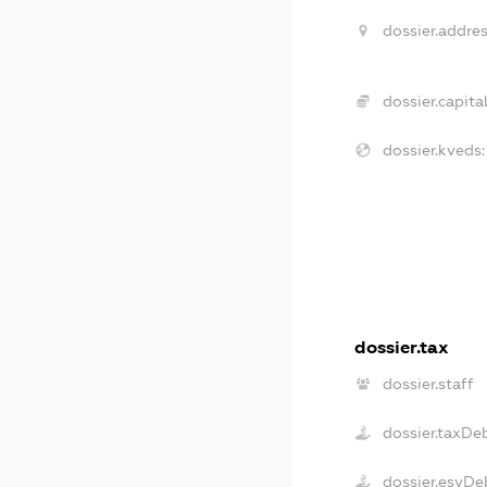
dossier.addres
dossier.capital
dossier.kveds:
dossier.tax
dossier.staff
dossier.taxDe
dossier.esvDe