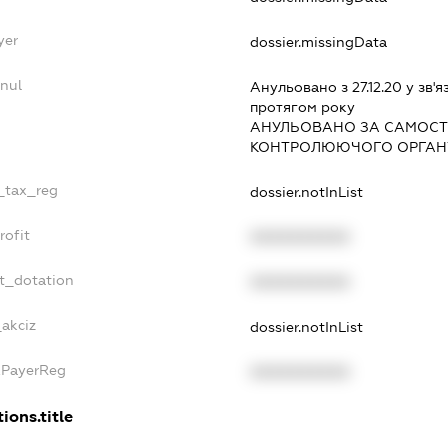
yer
dossier.missingData
nul
Анульовано з 27.12.20 у зв'я
протягом року
АНУЛЬОВАНО ЗА САМОСТ
КОНТРОЛЮЮЧОГО ОРГАНУ
e_tax_reg
dossier.notInList
rofit
XXXXXXXXXX
t_dotation
XXXXXXXXXX
_akciz
dossier.notInList
xPayerReg
XXXXXXXXXX
ions.title