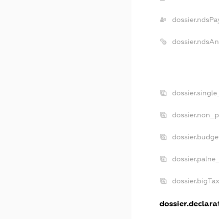
dossier.ndsPa
dossier.ndsAn
dossier.singl
dossier.non_p
dossier.budge
dossier.palne
dossier.bigTa
dossier.declarat