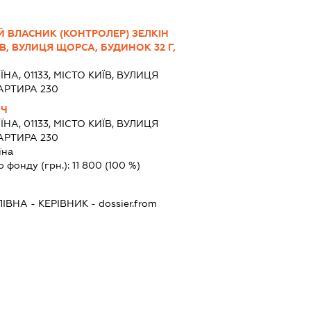
 ВЛАСНИК (КОНТРОЛЕР) ЗЕЛКІН
, ВУЛИЦЯ ЩОРСА, БУДИНОК 32 Г,
ЇНА, 01133, МІСТО КИЇВ, ВУЛИЦЯ
АРТИРА 230
ИЧ
ЇНА, 01133, МІСТО КИЇВ, ВУЛИЦЯ
АРТИРА 230
їна
о фонду (грн.):
11 800
(100 %)
ЛІВНА
-
КЕРІВНИК
- dossier.from