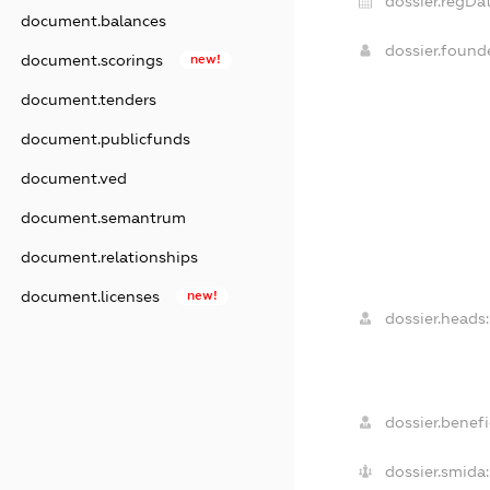
dossier.regDat
document.balances
dossier.foun
document.scorings
new!
document.tenders
document.publicfunds
document.ved
document.semantrum
document.relationships
document.licenses
new!
dossier.heads:
dossier.benefi
dossier.smida: