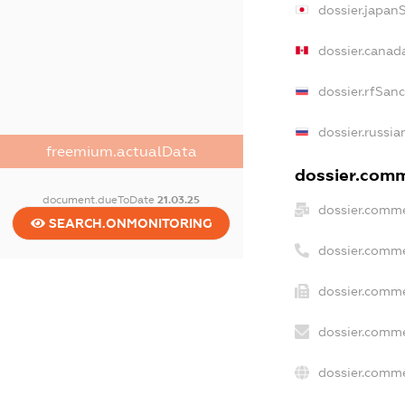
dossier.japan
dossier.canad
dossier.rfSan
dossier.russia
freemium.actualData
dossier.comme
document.dueToDate
21.03.25
dossier.comme
SEARCH.ONMONITORING
dossier.comme
dossier.comme
dossier.comme
dossier.comme