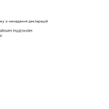
зку з:
ненадання декларацiй
IЙНИМ РIШЕННЯМ
.