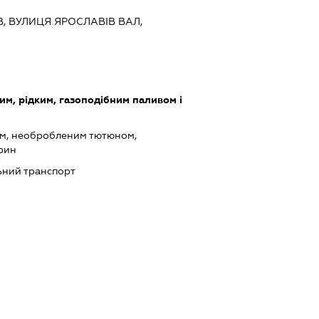
ЇВ, ВУЛИЦЯ ЯРОСЛАВІВ ВАЛ,
им, рідким, газоподібним паливом і
ом, необробленим тютюном,
арин
ний транспорт