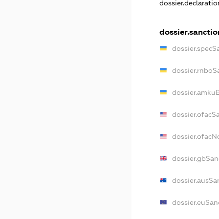
dossier.declarati
dossier.sanctio
dossier.specS
dossier.rnboS
dossier.amkuB
dossier.ofacS
dossier.ofac
dossier.gbSan
dossier.ausSa
dossier.euSan