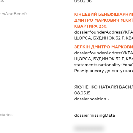
e:
05.02.96
dersAndBenef:
КІНЦЕВИЙ БЕНЕФІЦІАРНИЙ
ДМИТРО МАРКОВИЧ М.КИЇВ
КВАРТИРА 230.
dossier.founderAddress
УКРА
ЩОРСА, БУДИНОК 32 Г, КВ
ЗЕЛКІН ДМИТРО МАРКОВ
dossier.founderAddress
УКРА
ЩОРСА, БУДИНОК 32 Г, КВ
statements.nationality:
Укра
Розмір внеску до статутног
ЯКУНЕНКО НАТАЛІЯ ВАСИ
08.05.15
dossier.position -
ciaries:
dossier.missingData
XXXXXXXXXX