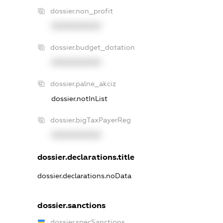
dossier.non_profit
XXXXXXXXXX
dossier.budget_dotation
XXXXXXXXXX
dossier.palne_akciz
dossier.notInList
dossier.bigTaxPayerReg
XXXXXXXXXX
dossier.declarations.title
dossier.declarations.noData
dossier.sanctions
dossier.specSanctions