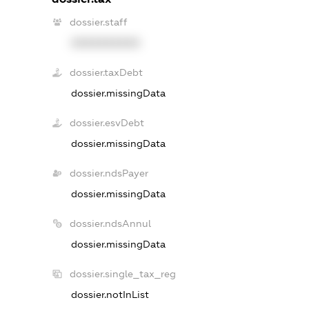
dossier.staff
XXXXXXXXXX
dossier.taxDebt
dossier.missingData
dossier.esvDebt
dossier.missingData
dossier.ndsPayer
dossier.missingData
dossier.ndsAnnul
dossier.missingData
dossier.single_tax_reg
dossier.notInList