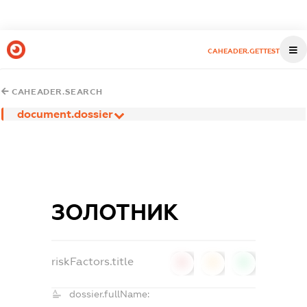
CAHEADER.GETTEST
CAHEADER.SEARCH
document.dossier
ЗОЛОТНИК
riskFactors.title
0
0
0
dossier.fullName: