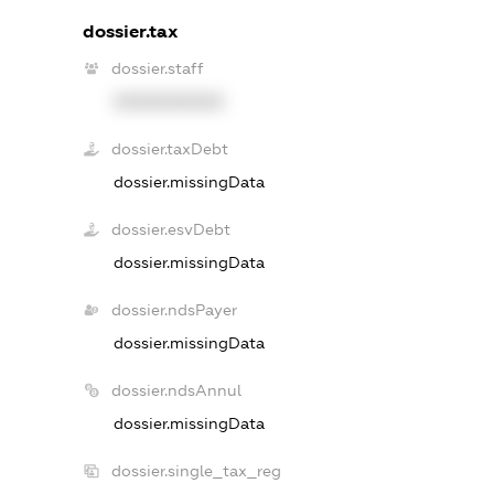
dossier.tax
dossier.staff
XXXXXXXXXX
dossier.taxDebt
dossier.missingData
dossier.esvDebt
dossier.missingData
dossier.ndsPayer
dossier.missingData
dossier.ndsAnnul
dossier.missingData
dossier.single_tax_reg