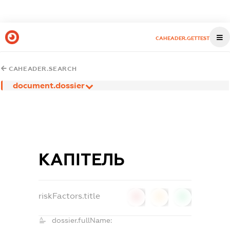
CAHEADER.GETTEST
CAHEADER.SEARCH
document.dossier
КАПІТЕЛЬ
riskFactors.title
0
0
0
dossier.fullName: