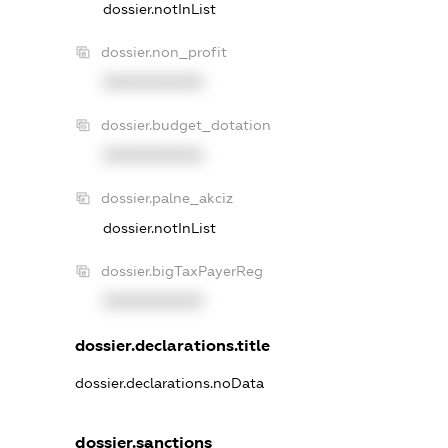
dossier.notInList
dossier.non_profit
XXXXXXXXXX
dossier.budget_dotation
XXXXXXXXXX
dossier.palne_akciz
dossier.notInList
dossier.bigTaxPayerReg
XXXXXXXXXX
dossier.declarations.title
dossier.declarations.noData
dossier.sanctions