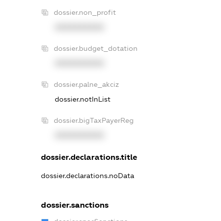
dossier.non_profit
XXXXXXXXXX
dossier.budget_dotation
XXXXXXXXXX
dossier.palne_akciz
dossier.notInList
dossier.bigTaxPayerReg
XXXXXXXXXX
dossier.declarations.title
dossier.declarations.noData
dossier.sanctions