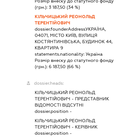
Розмір внеску до статутного фонду
(грн.):
3 187,50
(34 %)
КІЛЬЧИЦЬКИЙ РЕОНОЛЬД
ТЕРЕНТІЙОВИЧ
dossier.founderAddress
УКРАЇНА,
04071, МІСТО КИЇВ, ВУЛИЦЯ
КОСТЯНТИНІВСЬКА, БУДИНОК 44,
КВАРТИРА 9
statements.nationality:
Україна
Розмір внеску до статутного фонду
(грн.):
6 187,50
(66 %)
dossier.heads:
КІЛЬЧИЦЬКИЙ РЕОНОЛЬД
ТЕРЕНТІЙОВИЧ
-
ПРЕДСТАВНИК
ВІДОМОСТІ ВІДСУТНІ
dossier.position -
КІЛЬЧИЦЬКИЙ РЕОНОЛЬД
ТЕРЕНТІЙОВИЧ
-
КЕРІВНИК
dossier.position -