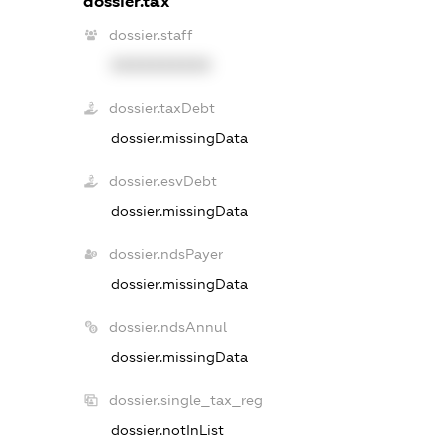
dossier.tax
dossier.staff
XXXXXXXXXX
dossier.taxDebt
dossier.missingData
dossier.esvDebt
dossier.missingData
dossier.ndsPayer
dossier.missingData
dossier.ndsAnnul
dossier.missingData
dossier.single_tax_reg
dossier.notInList