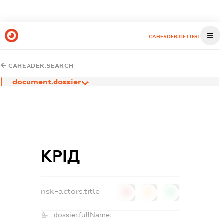
CAHEADER.GETTEST
CAHEADER.SEARCH
document.dossier
КРІД
riskFactors.title
0
0
0
dossier.fullName: