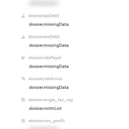
XXXXXXXXXX
dossier.taxDebt
dossier.missingData
dossier.esvDebt
dossier.missingData
dossier.ndsPayer
dossier.missingData
dossier.ndsAnnul
dossier.missingData
dossier.single_tax_reg
dossier.notInList
dossier.non_profit