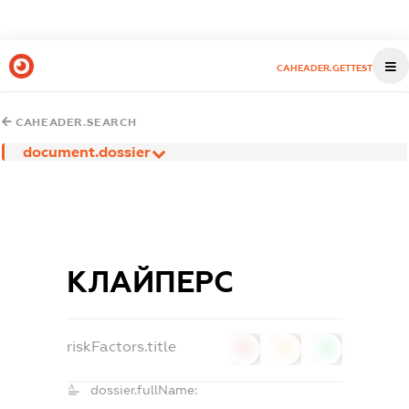
CAHEADER.GETTEST
CAHEADER.SEARCH
document.dossier
КЛАЙПЕРС
riskFactors.title
0
0
0
dossier.fullName: