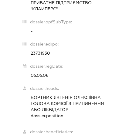
ПРИВАТНЕ ПІДПРИЄМСТВО
"КЛАЙПЕРС"
dossier.opfSubType:
-
dossier.edrpo:
23731930
dossier.regDate:
05.05.06
dossier.heads:
БОРТНИК ЄВГЕНІЯ ОЛЕКСІЇВНА
-
ГОЛОВА КОМІСІЇ З ПРИПИНЕННЯ
АБО ЛІКВІДАТОР
dossier.position -
dossier.beneficiaries: