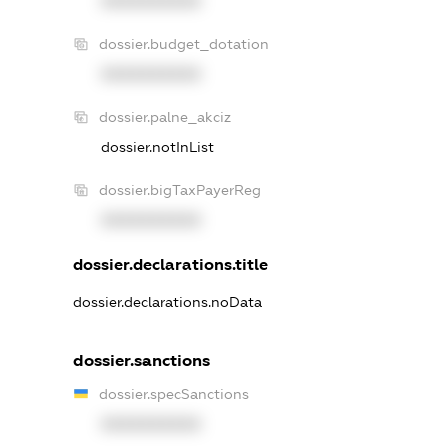
XXXXXXXXXX
dossier.budget_dotation
XXXXXXXXXX
dossier.palne_akciz
dossier.notInList
dossier.bigTaxPayerReg
XXXXXXXXXX
dossier.declarations.title
dossier.declarations.noData
dossier.sanctions
dossier.specSanctions
XXXXXXXXXX