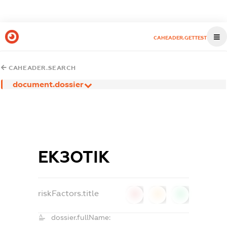
CAHEADER.GETTEST
CAHEADER.SEARCH
document.dossier
ЕКЗОТІК
riskFactors.title
0
0
0
dossier.fullName: