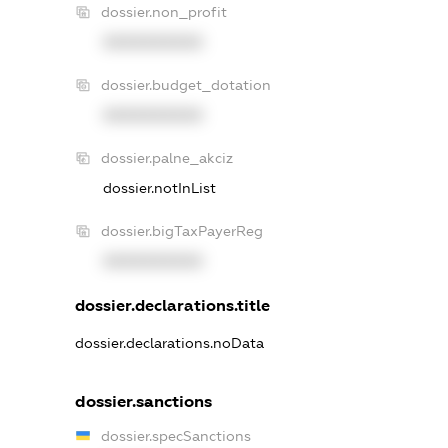
dossier.non_profit
XXXXXXXXXX
dossier.budget_dotation
XXXXXXXXXX
dossier.palne_akciz
dossier.notInList
dossier.bigTaxPayerReg
XXXXXXXXXX
dossier.declarations.title
dossier.declarations.noData
dossier.sanctions
dossier.specSanctions