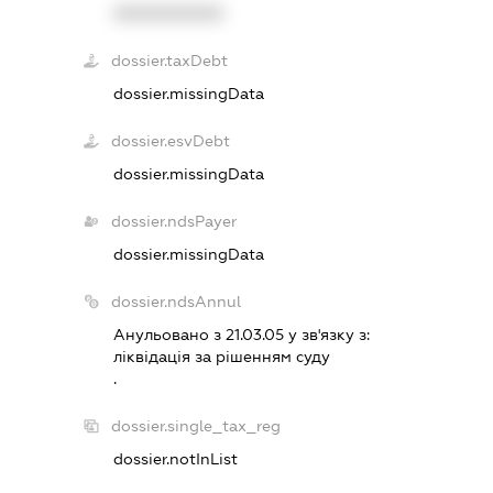
XXXXXXXXXX
dossier.taxDebt
dossier.missingData
dossier.esvDebt
dossier.missingData
dossier.ndsPayer
dossier.missingData
dossier.ndsAnnul
Анульовано з 21.03.05 у зв'язку з:
лiквiдацiя за рiшенням суду
.
dossier.single_tax_reg
dossier.notInList