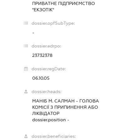
ПРИВАТНЕ ПІДПРИЄМСТВО
"ЕКЗОТІК"
dossier.opfSubType:
-
dossier.edrpo:
23732378
dossier.regDate:
06.10.05
dossier.heads:
МАНІБ М. САЛМАН
-
ГОЛОВА
КОМІСІЇ З ПРИПИНЕННЯ АБО
ЛІКВІДАТОР
dossier.position -
dossier.beneficiaries: