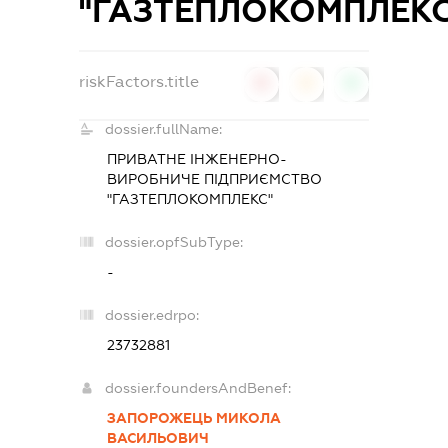
"ГАЗТЕПЛОКОМПЛЕКС
riskFactors.title
0
0
0
dossier.fullName:
ПРИВАТНЕ ІНЖЕНЕРНО-
ВИРОБНИЧЕ ПІДПРИЄМСТВО
"ГАЗТЕПЛОКОМПЛЕКС"
dossier.opfSubType:
-
dossier.edrpo:
23732881
dossier.foundersAndBenef:
ЗАПОРОЖЕЦЬ МИКОЛА
ВАСИЛЬОВИЧ