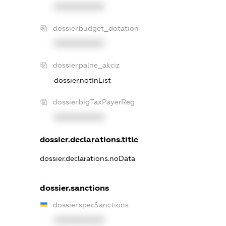
XXXXXXXXXX
dossier.budget_dotation
XXXXXXXXXX
dossier.palne_akciz
dossier.notInList
dossier.bigTaxPayerReg
XXXXXXXXXX
dossier.declarations.title
dossier.declarations.noData
dossier.sanctions
dossier.specSanctions
XXXXXXXXXX