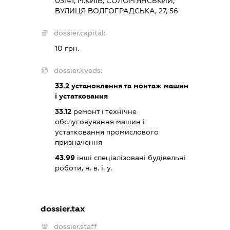
03141, М.КИЇВ, СОЛОМ'ЯНСЬКИЙ,
ВУЛИЦЯ ВОЛГОГРАДСЬКА, 27, 56
dossier.capital:
10 грн.
dossier.kveds:
33.2
установлення та монтаж машин
і устатковання
33.12
ремонт і технічне
обслуговування машин і
устатковання промислового
призначення
43.99
інші спеціалізовані будівельні
роботи, н. в. і. у.
dossier.tax
dossier.staff