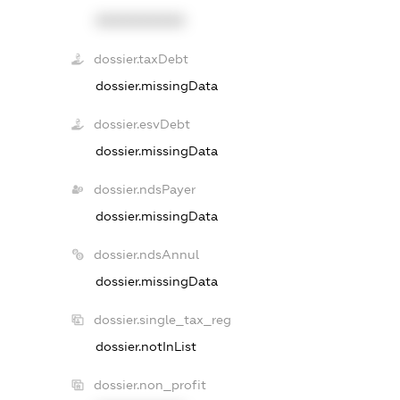
XXXXXXXXXX
dossier.taxDebt
dossier.missingData
dossier.esvDebt
dossier.missingData
dossier.ndsPayer
dossier.missingData
dossier.ndsAnnul
dossier.missingData
dossier.single_tax_reg
dossier.notInList
dossier.non_profit