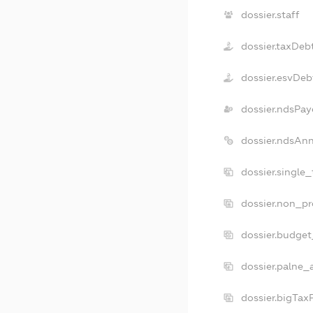
dossier.staff
dossier.taxDeb
dossier.esvDeb
dossier.ndsPay
dossier.ndsAnn
dossier.single
dossier.non_pr
dossier.budge
dossier.palne_
dossier.bigTax