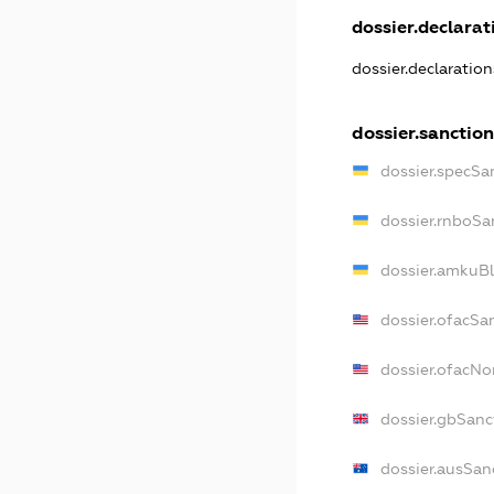
dossier.declarati
dossier.declaratio
dossier.sanction
dossier.specSa
dossier.rnboSa
dossier.amkuBl
dossier.ofacSa
dossier.ofacN
dossier.gbSanc
dossier.ausSan