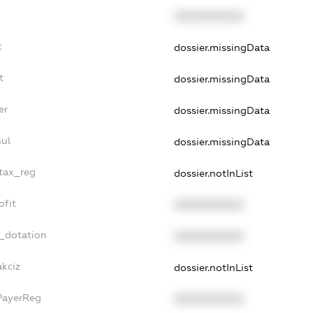
XXXXXXXXXX
t
dossier.missingData
t
dossier.missingData
er
dossier.missingData
ul
dossier.missingData
_tax_reg
dossier.notInList
ofit
XXXXXXXXXX
t_dotation
XXXXXXXXXX
akciz
dossier.notInList
PayerReg
XXXXXXXXXX