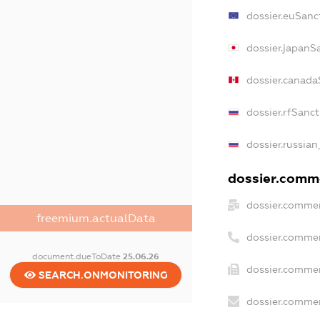
dossier.euSanc
dossier.japanS
dossier.canada
dossier.rfSanct
dossier.russian
dossier.comme
dossier.commer
freemium.actualData
dossier.commer
document.dueToDate
25.06.26
dossier.commer
SEARCH.ONMONITORING
dossier.commer