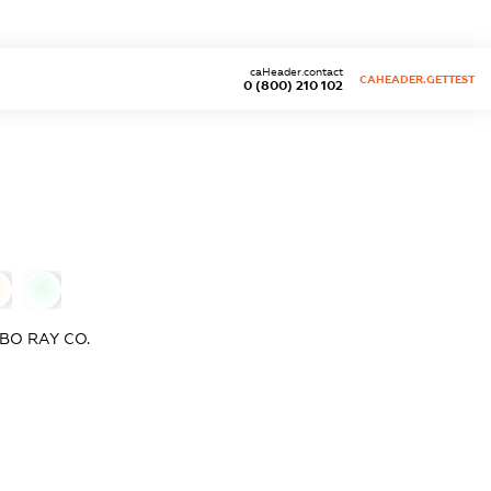
caHeader.contact
CAHEADER.GETTEST
0 (800) 210 102
0
ВО RAY CO.