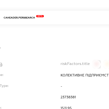
BETA
CAHEADER.PERSSEARCH
.
riskFactors.title
0
0
e:
КОЛЕКТИВНЕ ПІДПРИЄМСТ
Type:
-
23738381
:
15.11.95