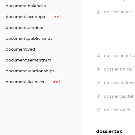
document.balances
dossier.heads:
document.scorings
new!
document.tenders
document.publicfunds
document.ved
dossier.benefici
document.semantrum
dossier.smida:
document.relationships
document.licenses
new!
dossier.address
dossier.capital:
dossier.kveds:
dossier.tax