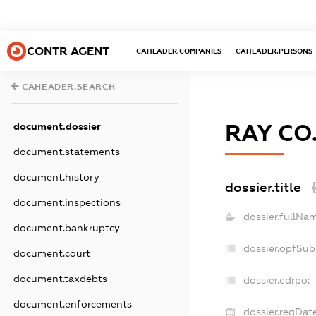
CONTR AGENT
CAHEADER.COMPANIES
CAHEADER.PERSONS
CAHEADER.SEARCH
document.dossier
RAY CO
document.statements
document.history
dossier.title
document.inspections
dossier.fullNam
document.bankruptcy
dossier.opfSub
document.court
document.taxdebts
dossier.edrpo:
document.enforcements
dossier.regDate