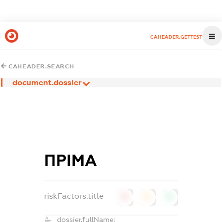
CAHEADER.GETTEST
CAHEADER.SEARCH
document.dossier
ПРІМА
riskFactors.title
0
0
0
dossier.fullName: