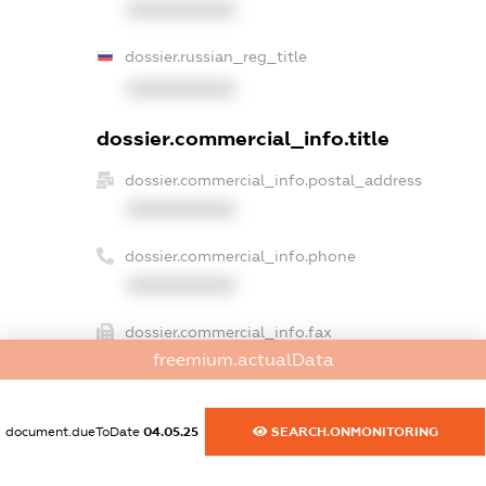
XXXXXXXXXX
dossier.russian_reg_title
XXXXXXXXXX
dossier.commercial_info.title
dossier.commercial_info.postal_address
XXXXXXXXXX
dossier.commercial_info.phone
XXXXXXXXXX
dossier.commercial_info.fax
freemium.actualData
XXXXXXXXXX
dossier.commercial_info.email
document.dueToDate
04.05.25
SEARCH.ONMONITORING
XXXXXXXXXX
dossier.commercial_info.website