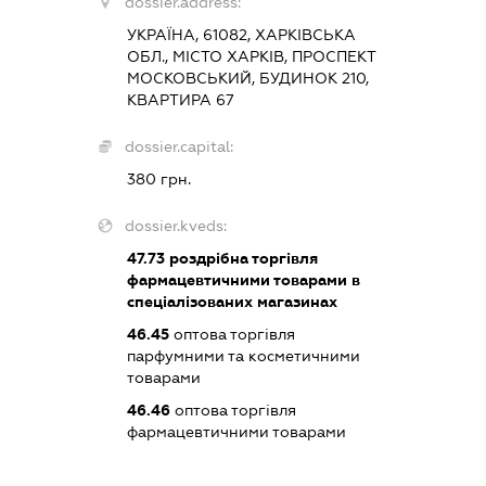
dossier.address:
УКРАЇНА, 61082, ХАРКІВСЬКА
ОБЛ., МІСТО ХАРКІВ, ПРОСПЕКТ
МОСКОВСЬКИЙ, БУДИНОК 210,
КВАРТИРА 67
dossier.capital:
380 грн.
dossier.kveds:
47.73
роздрібна торгівля
фармацевтичними товарами в
спеціалізованих магазинах
46.45
оптова торгівля
парфумними та косметичними
товарами
46.46
оптова торгівля
фармацевтичними товарами