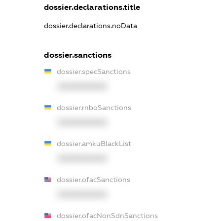
dossier.declarations.title
dossier.declarations.noData
dossier.sanctions
dossier.specSanctions
XXXXXXXXXX
dossier.rnboSanctions
XXXXXXXXXX
dossier.amkuBlackList
XXXXXXXXXX
dossier.ofacSanctions
XXXXXXXXXX
dossier.ofacNonSdnSanctions