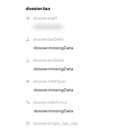
dossier.tax
dossier.staff
XXXXXXXXXX
dossier.taxDebt
dossier.missingData
dossier.esvDebt
dossier.missingData
dossier.ndsPayer
dossier.missingData
dossier.ndsAnnul
dossier.missingData
dossier.single_tax_reg