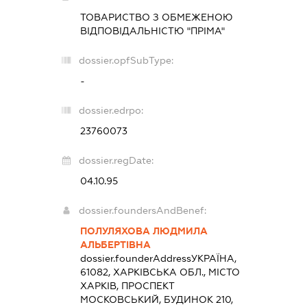
ТОВАРИСТВО З ОБМЕЖЕНОЮ
ВІДПОВІДАЛЬНІСТЮ "ПРІМА"
dossier.opfSubType:
-
dossier.edrpo:
23760073
dossier.regDate:
04.10.95
dossier.foundersAndBenef:
ПОЛУЛЯХОВА ЛЮДМИЛА
АЛЬБЕРТІВНА
dossier.founderAddress
УКРАЇНА,
61082, ХАРКІВСЬКА ОБЛ., МІСТО
ХАРКІВ, ПРОСПЕКТ
МОСКОВСЬКИЙ, БУДИНОК 210,