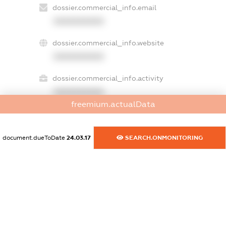
dossier.commercial_info.email
XXXXXXXXXX
dossier.commercial_info.website
XXXXXXXXXX
dossier.commercial_info.activity
XXXXXXXXXX
freemium.actualData
freemium.exampleText_1
document.dueToDate
24.03.17
SEARCH.ONMONITORING
freemium.exampleText_2
freemium.anonymousPerSearch2
FREEMIUM.DETAILS
FREEMIUM.REGISTER