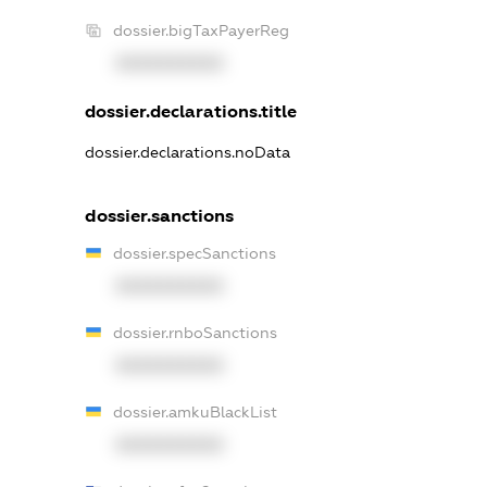
dossier.bigTaxPayerReg
XXXXXXXXXX
dossier.declarations.title
dossier.declarations.noData
dossier.sanctions
dossier.specSanctions
XXXXXXXXXX
dossier.rnboSanctions
XXXXXXXXXX
dossier.amkuBlackList
XXXXXXXXXX