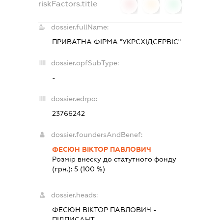
riskFactors.title
0
0
0
dossier.fullName:
ПРИВАТНА ФІРМА "УКРСХІДСЕРВІС"
dossier.opfSubType:
-
dossier.edrpo:
23766242
dossier.foundersAndBenef:
ФЕСЮН ВІКТОР ПАВЛОВИЧ
Розмір внеску до статутного фонду
(грн.):
5
(100 %)
dossier.heads:
ФЕСЮН ВІКТОР ПАВЛОВИЧ
-
ПІДПИСАНТ