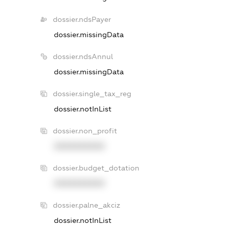
dossier.ndsPayer
dossier.missingData
dossier.ndsAnnul
dossier.missingData
dossier.single_tax_reg
dossier.notInList
dossier.non_profit
XXXXXXXXXX
dossier.budget_dotation
XXXXXXXXXX
dossier.palne_akciz
dossier.notInList