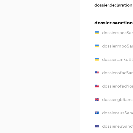
dossier.declaratio
dossier.sanction
dossier.specSa
dossier.rnboSa
dossier.amkuBl
dossier.ofacSa
dossier.ofacN
dossier.gbSanc
dossier.ausSan
dossier.euSanc