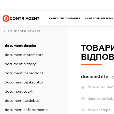
CONTR AGENT
CAHEADER.COMPANIES
CAHEADER.PERSONS
CAHEADER.SEARCH
ТОВАР
document.dossier
ВІДПОВ
document.statements
document.history
document.inspections
dossier.title
document.bankruptcy
dossier.fullNam
document.court
dossier.opfSub
document.taxdebts
document.enforcements
dossier.edrpo: