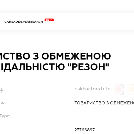
BETA
CAHEADER.PERSSEARCH
ИСТВО З ОБМЕЖЕНОЮ
ІДАЛЬНІСТЮ "РЕЗОН"
riskFactors.title
0
0
e:
ТОВАРИСТВО З ОБМЕЖЕНО
Type:
-
23766897