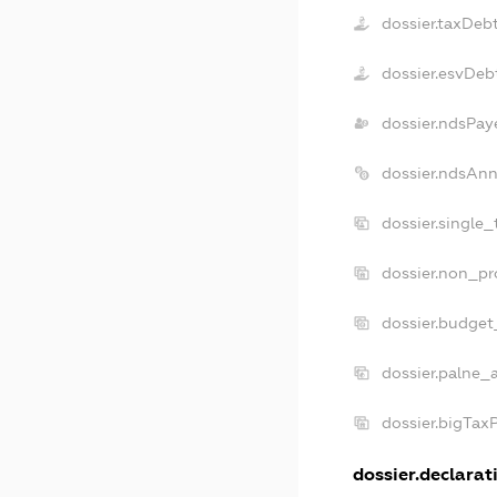
dossier.taxDeb
dossier.esvDeb
dossier.ndsPay
dossier.ndsAnn
dossier.single
dossier.non_pr
dossier.budget
dossier.palne_a
dossier.bigTax
dossier.declarati