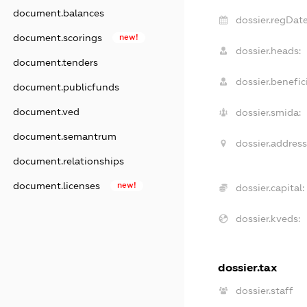
document.balances
dossier.regDate
document.scorings
new!
dossier.heads:
document.tenders
dossier.benefici
document.publicfunds
document.ved
dossier.smida:
document.semantrum
dossier.address
document.relationships
document.licenses
new!
dossier.capital:
dossier.kveds:
dossier.tax
dossier.staff