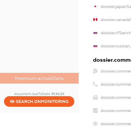
dossier.japanS
dossier.canada
dossier.rfSanct
dossier.russian
dossier.comme
dossier.commer
freemium.actualData
dossier.commer
document.dueToDate
31.10.25
dossier.commer
SEARCH.ONMONITORING
dossier.commer
dossier.commer