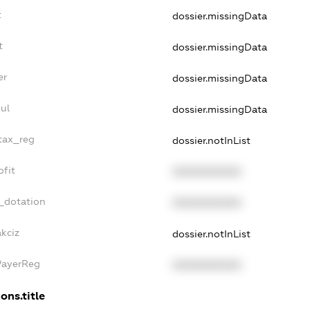
t
dossier.missingData
t
dossier.missingData
er
dossier.missingData
ul
dossier.missingData
_tax_reg
dossier.notInList
ofit
XXXXXXXXXX
_dotation
XXXXXXXXXX
kciz
dossier.notInList
PayerReg
XXXXXXXXXX
ons.title