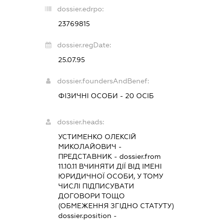
dossier.edrpo:
23769815
dossier.regDate:
25.07.95
dossier.foundersAndBenef:
ФІЗИЧНІ ОСОБИ - 20 ОСІБ
dossier.heads:
УСТИМЕНКО ОЛЕКСІЙ
МИКОЛАЙОВИЧ
-
ПРЕДСТАВНИК
- dossier.from
11.10.11
ВЧИНЯТИ ДІЇ ВІД ІМЕНІ
ЮРИДИЧНОЇ ОСОБИ, У ТОМУ
ЧИСЛІ ПІДПИСУВАТИ
ДОГОВОРИ ТОЩО
(ОБМЕЖЕННЯ ЗГІДНО СТАТУТУ)
dossier.position -