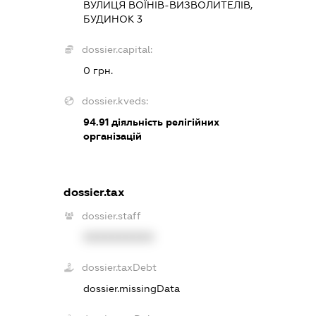
ВУЛИЦЯ ВОЇНІВ-ВИЗВОЛИТЕЛІВ,
БУДИНОК 3
dossier.capital:
0 грн.
dossier.kveds:
94.91
діяльність релігійних
організацій
dossier.tax
dossier.staff
XXXXXXXXXX
dossier.taxDebt
dossier.missingData