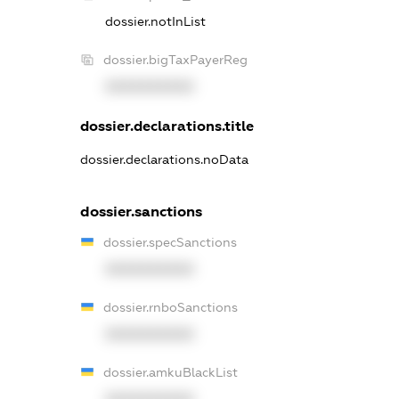
dossier.notInList
dossier.bigTaxPayerReg
XXXXXXXXXX
dossier.declarations.title
dossier.declarations.noData
dossier.sanctions
dossier.specSanctions
XXXXXXXXXX
dossier.rnboSanctions
XXXXXXXXXX
dossier.amkuBlackList
XXXXXXXXXX