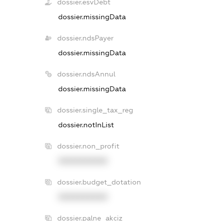
dossier.esvDebt
dossier.missingData
dossier.ndsPayer
dossier.missingData
dossier.ndsAnnul
dossier.missingData
dossier.single_tax_reg
dossier.notInList
dossier.non_profit
XXXXXXXXXX
dossier.budget_dotation
XXXXXXXXXX
dossier.palne_akciz