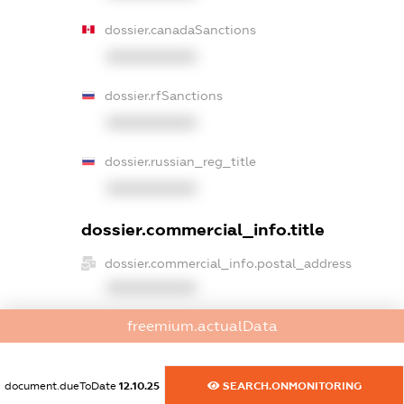
dossier.canadaSanctions
XXXXXXXXXX
dossier.rfSanctions
XXXXXXXXXX
dossier.russian_reg_title
XXXXXXXXXX
dossier.commercial_info.title
dossier.commercial_info.postal_address
XXXXXXXXXX
freemium.actualData
dossier.commercial_info.phone
XXXXXXXXXX
document.dueToDate
12.10.25
SEARCH.ONMONITORING
dossier.commercial_info.fax