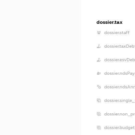
dossier.tax
dossier.staff
dossier.taxDeb
dossier.esvDeb
dossier.ndsPay
dossier.ndsAn
dossier.single
dossier.non_pr
dossier.budge