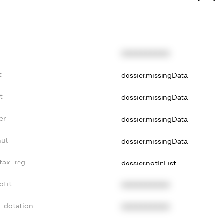
XXXXXXXXXX
t
dossier.missingData
t
dossier.missingData
er
dossier.missingData
nul
dossier.missingData
_tax_reg
dossier.notInList
ofit
XXXXXXXXXX
t_dotation
XXXXXXXXXX