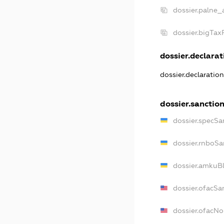
dossier.palne_
dossier.bigTa
dossier.declarati
dossier.declaratio
dossier.sanctio
dossier.specSa
dossier.rnboSa
dossier.amkuBl
dossier.ofacSa
dossier.ofacN