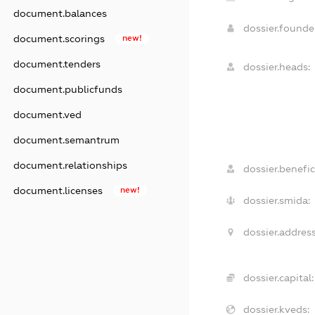
document.balances
dossier.found
document.scorings
new!
document.tenders
dossier.heads:
document.publicfunds
document.ved
document.semantrum
document.relationships
dossier.benefic
document.licenses
new!
dossier.smida:
dossier.address
dossier.capital:
dossier.kveds: