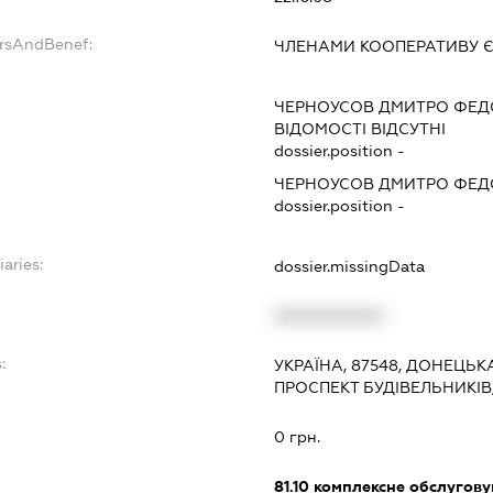
ersAndBenef:
ЧЛЕНАМИ КООПЕРАТИВУ Є
ЧЕРНОУСОВ ДМИТРО ФЕ
ВІДОМОСТІ ВІДСУТНІ
dossier.position -
ЧЕРНОУСОВ ДМИТРО ФЕ
dossier.position -
iaries:
dossier.missingData
XXXXXXXXXX
:
УКРАЇНА, 87548, ДОНЕЦЬК
ПРОСПЕКТ БУДІВЕЛЬНИКІВ
0 грн.
81.10
комплексне обслуговув