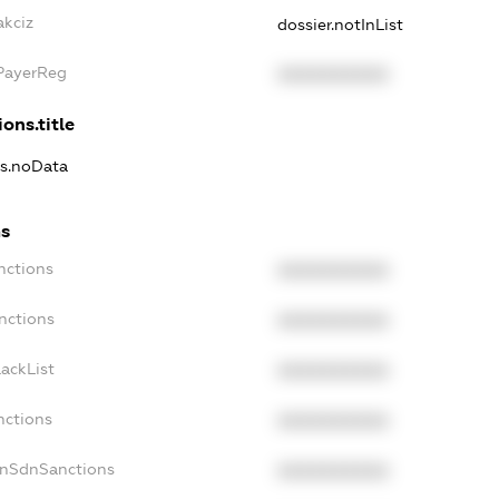
akciz
dossier.notInList
xPayerReg
XXXXXXXXXX
ons.title
ns.noData
ns
nctions
XXXXXXXXXX
nctions
XXXXXXXXXX
ackList
XXXXXXXXXX
nctions
XXXXXXXXXX
onSdnSanctions
XXXXXXXXXX