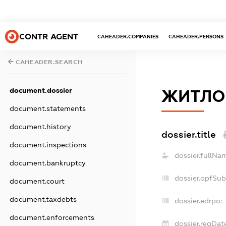
CONTR AGENT
CAHEADER.COMPANIES
CAHEADER.PERSONS
CAHEADER.SEARCH
document.dossier
ЖИТЛО
document.statements
document.history
dossier.title
document.inspections
dossier.fullNa
document.bankruptcy
dossier.opfSub
document.court
document.taxdebts
dossier.edrpo:
document.enforcements
dossier.regDat