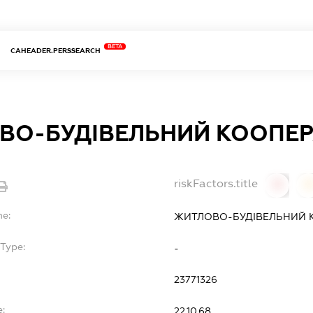
BETA
CAHEADER.PERSSEARCH
ВО-БУДІВЕЛЬНИЙ КООПЕР
riskFactors.title
0
0
me:
ЖИТЛОВО-БУДІВЕЛЬНИЙ К
Type:
-
23771326
e:
22.10.68