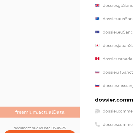
dossier.gbSanc
dossier.ausSan
dossier.euSanc
dossier.japanS
dossier.canad
dossier.rfSanc
dossier.russian
dossier.comme
dossier.commer
freemium.actualData
dossier.comme
document.dueToDate
03.05.25