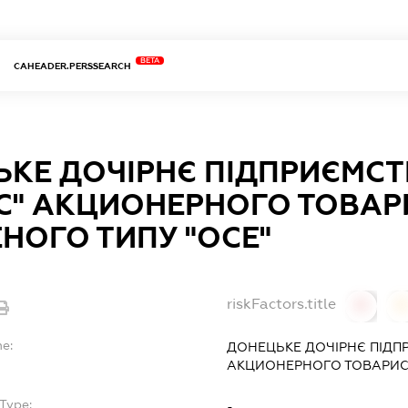
BETA
CAHEADER.PERSSEARCH
КЕ ДОЧІРНЄ ПІДПРИЄМСТ
С" АКЦИОНЕРНОГО ТОВАР
НОГО ТИПУ "ОСЕ"
riskFactors.title
0
0
me:
ДОНЕЦЬКЕ ДОЧІРНЄ ПІДП
АКЦИОНЕРНОГО ТОВАРИСТ
Type:
-