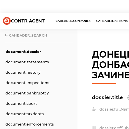
CONTR AGENT
CAHEADER.COMPANIES
CAHEADER.PERSONS
CAHEADER.SEARCH
document.dossier
ДОНЕЦЬ
document.statements
ДОНБА
document.history
ЗАЧИНЕ
document.inspections
document.bankruptcy
dossier.title
document.court
dossier.fullNa
document.taxdebts
document.enforcements
dossier.opfSub