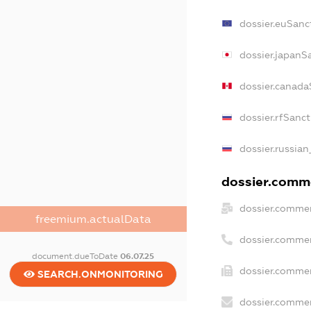
dossier.euSanc
dossier.japanS
dossier.canada
dossier.rfSanc
dossier.russian
dossier.comme
dossier.commer
freemium.actualData
dossier.commer
document.dueToDate
06.07.25
dossier.commer
SEARCH.ONMONITORING
dossier.commer