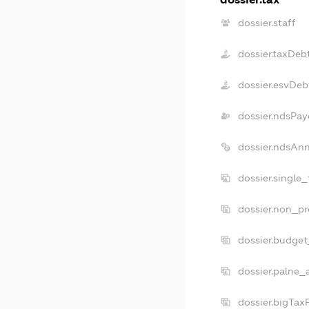
dossier.staff
dossier.taxDeb
dossier.esvDeb
dossier.ndsPay
dossier.ndsAn
dossier.single
dossier.non_pr
dossier.budge
dossier.palne_
dossier.bigTax