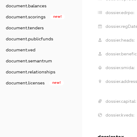
document.balances
dossier.edrpo:
document.scorings
new!
dossier.regDate
document.tenders
document.publicfunds
dossier.heads:
document.ved
dossier.benefici
document.semantrum
dossier.smida:
document.relationships
dossier.address
document.licenses
new!
dossier.capital:
dossier.kveds:
dossier.tax