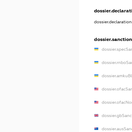
dossier.declarati
dossier.declaratio
dossier.sanction
dossier.specSa
dossier.rnboSa
dossier.amkuBl
dossier.ofacSa
dossier.ofacN
dossier.gbSanc
dossier.ausSan