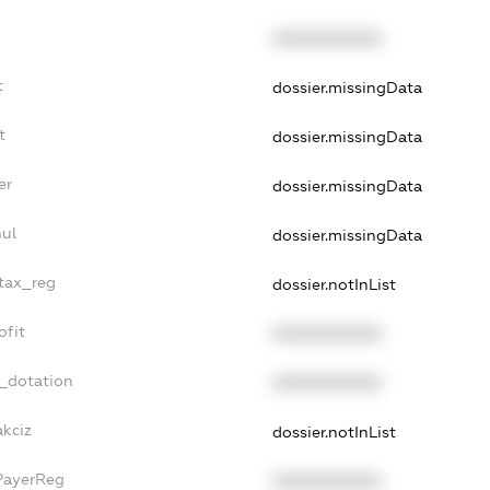
XXXXXXXXXX
t
dossier.missingData
t
dossier.missingData
er
dossier.missingData
nul
dossier.missingData
_tax_reg
dossier.notInList
ofit
XXXXXXXXXX
t_dotation
XXXXXXXXXX
akciz
dossier.notInList
PayerReg
XXXXXXXXXX