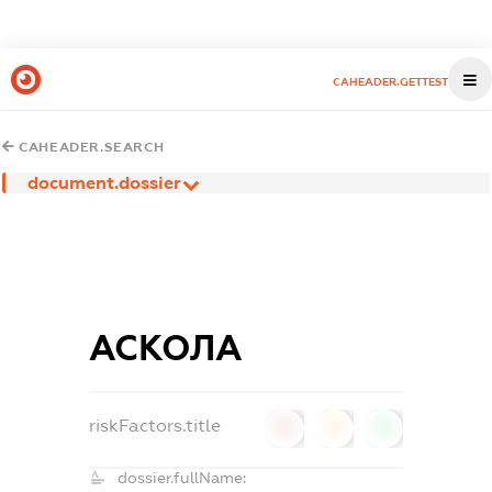
CAHEADER.GETTEST
CAHEADER.SEARCH
document.dossier
АСКОЛА
riskFactors.title
0
0
0
dossier.fullName: