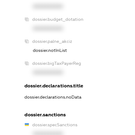
XXXXXXXXXX
dossier.budget_dotation
XXXXXXXXXX
dossier.palne_akciz
dossier.notInList
dossier.bigTaxPayerReg
XXXXXXXXXX
dossier.declarations.title
dossier.declarations.noData
dossier.sanctions
dossier.specSanctions
XXXXXXXXXX