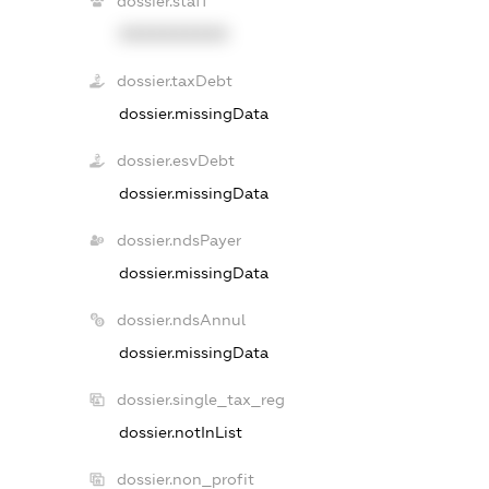
dossier.staff
XXXXXXXXXX
dossier.taxDebt
dossier.missingData
dossier.esvDebt
dossier.missingData
dossier.ndsPayer
dossier.missingData
dossier.ndsAnnul
dossier.missingData
dossier.single_tax_reg
dossier.notInList
dossier.non_profit