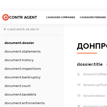
CONTR AGENT
CAHEADER.COMPANIES
CAHEADER.PERSONS
CAHEADER.SEARCH
document.dossier
ДОНПР
document.statements
document.history
dossier.title
document.inspections
dossier.fullNa
document.bankruptcy
dossier.opfSu
document.court
document.taxdebts
dossier.edrpo:
document.enforcements
dossier.found