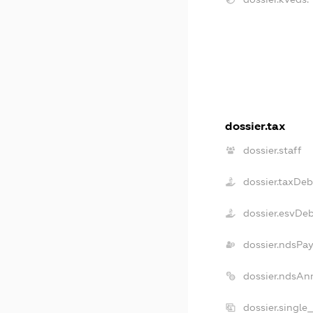
dossier.tax
dossier.staff
dossier.taxDeb
dossier.esvDe
dossier.ndsPa
dossier.ndsAn
dossier.single