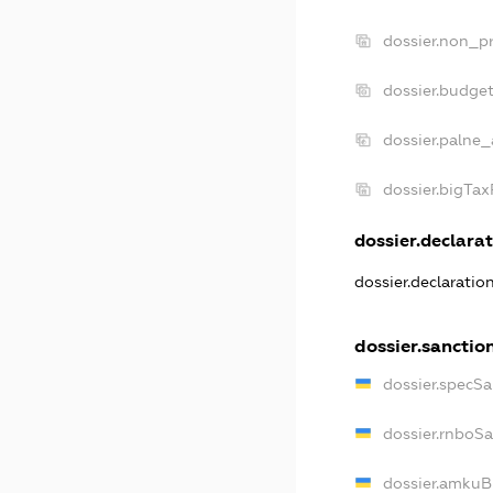
dossier.non_pr
dossier.budge
dossier.palne_
dossier.bigTa
dossier.declarat
dossier.declarati
dossier.sanctio
dossier.specS
dossier.rnboS
dossier.amkuB