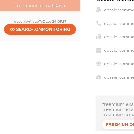
freemium.actualData
dossier.comme
document.dueToDate
24.03.17
dossier.comme
SEARCH.ONMONITORING
dossier.commer
dossier.commer
dossier.comme
dossier.commer
freemium.ex
freemium.ex
freemium.an
FREEMIUM.D