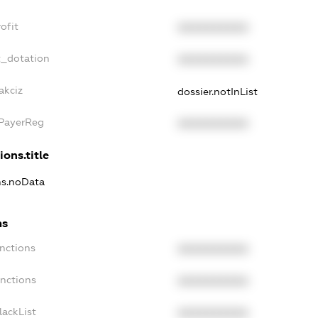
ofit
XXXXXXXXXX
t_dotation
XXXXXXXXXX
akciz
dossier.notInList
xPayerReg
XXXXXXXXXX
ions.title
ons.noData
ns
anctions
XXXXXXXXXX
anctions
XXXXXXXXXX
lackList
XXXXXXXXXX