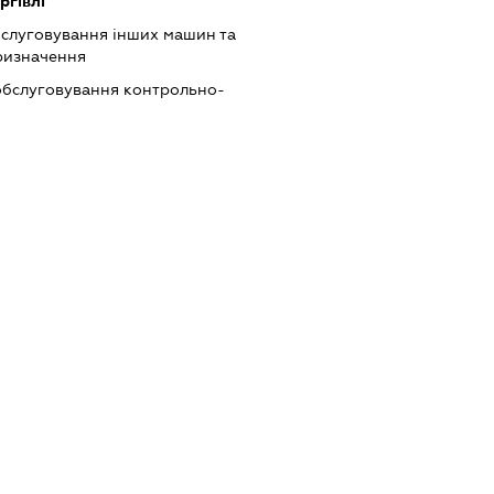
ргівлі
бслуговування інших машин та
ризначення
 обслуговування контрольно-