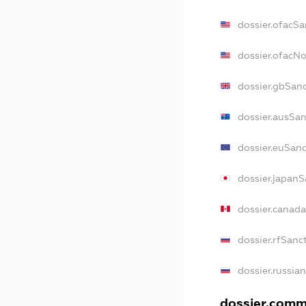
dossier.ofacSa
dossier.ofacN
dossier.gbSan
dossier.ausSa
dossier.euSan
dossier.japan
dossier.canad
dossier.rfSanc
dossier.russia
dossier.comme