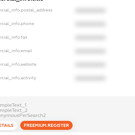
rcial_info.postal_address
XXXXXXXXXX
rcial_info.phone
XXXXXXXXXX
cial_info.fax
XXXXXXXXXX
cial_info.email
XXXXXXXXXX
rcial_info.website
XXXXXXXXXX
cial_info.activity
XXXXXXXXXX
ampleText_1
ampleText_2
onymousPerSearch2
ETAILS
FREEMIUM.REGISTER