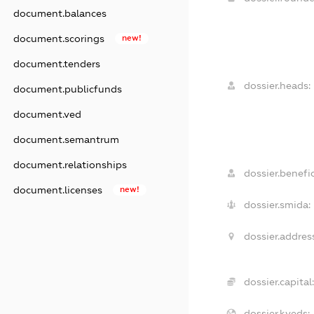
document.balances
document.scorings
new!
document.tenders
dossier.heads:
document.publicfunds
document.ved
document.semantrum
document.relationships
dossier.benefic
document.licenses
new!
dossier.smida:
dossier.addres
dossier.capital
dossier.kveds: