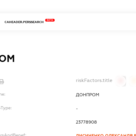
BETA
CAHEADER.PERSSEARCH
ОМ
riskFactors.title
0
0
me:
ДОНПРОМ
bType:
-
23778908
ersAndBenef:
ЛИСИЧЕНКО ОЛЕКСАНДР 