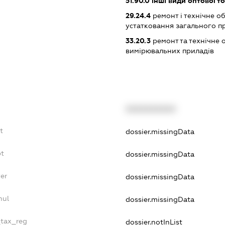
51.90.0
інші види оптової то
29.24.4
ремонт і технічне о
устатковання загального п
33.20.3
ремонт та технічне
вимірювальних приладів
XXXXXXXXXX
t
dossier.missingData
bt
dossier.missingData
yer
dossier.missingData
nul
dossier.missingData
_tax_reg
dossier.notInList